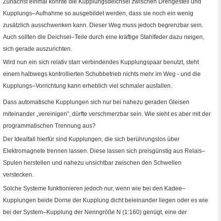
Zunächst einmal könnte die Kupplungsdeichsel zwischen Drehgestell und
Kupplungs–Aufnahme so ausgebildet werden, dass sie noch ein wenig
zusätzlich ausschwenken kann. Dieser Weg muss jedoch begrenzbar sein.
Auch sollten die Deichsel–Teile durch eine kräftige Stahlfeder dazu neigen,
sich gerade auszurichten.
Wird nun ein sich relativ starr verbindendes Kupplungspaar benutzt, steht
einem halbwegs kontrollierten Schubbetrieb nichts mehr im Weg - und die
Kupplungs–Vorrichtung kann erheblich viel schmaler ausfallen.
Dass automatische Kupplungen sich nur bei nahezu geraden Gleisen
miteinander „vereinigen”, dürfte verschmerzbar sein. Wie sieht es aber mit der
programmatischen Trennung aus?
Der Idealfall hierfür sind Kupplungen, die sich berührungslos über
Elektromagnete trennen lassen. Diese lassen sich preisgünstig aus Relais–
Spulen herstellen und nahezu unsichtbar zwischen den Schwellen
verstecken.
Solche Systeme funktionieren jedoch nur, wenn wie bei den
Kadee
–
Kupplungen beide Dorne der Kupplung dicht beieinander liegen oder es wie
bei der System–Kupplung der Nenngröße
N
(1
:
160) genügt, eine der