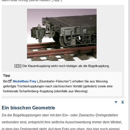
dann bitte richtig (siehe Kasten „Tipp”).
[ ± ]
Die Klauenkupplung wirkt noch klobiger als die Bügelkupplung.
Tipp
Bei
Fremde Seite
Modellbau Frey
(„Eisenbahn–Fleischer”) erhalten Sie aus Messing
gefertigte Trichterkupplungen nach sächsischem Vorbild (gefedert) sowie eine
funktionale Scharfenberg–Kupplung (ebenfalls aus Messing).
Weiter
Sei
nach
Ein bisschen Geometrie
unten
Da die Bügelkupplungen starr mit den Ein– oder Zweiachs–Drehgestellen
verbunden sind, entspricht ihre seitliche Ausschwenkung immer dem Winkel,
in dem das Drehgestell steht. Auf dem Foto von oben, das hier noch einmal