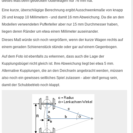
dieses Maß beim gedeckten Güterwagen nur 76
mm
hat.
Eine kurze, überschlägige Berechnung ergibt Ausschwenkmaße von knapp
26 und knapp 10 Millimetern - und damit 16
mm
Abweichung. Da die an den
Modellen verwendeten Pufferteller aber nur 15
mm
Durchmesser haben,
liegen deren Ränder um etwa einen Millimeter auseinander.
Dieses Maß würde sich noch vergrößern, wenn der kurze Wagen rechts auf
einem geraden Schienenstück stünde oder gar auf einem Gegenbogen.
Auf dem Foto ist ebenfalls zu erkennen, dass auch die Lage der
Kupplungsbügel nicht gleich ist. Ihre Abweichung liegt bei etwa 5
mm
.
Alternative Kupplungen, die an den Deichseln angebracht werden, müssen
also noch ein gewisses seitliches Spiel zulassen - aber steif genug sein,
damit der Schubbetrieb noch klappt.