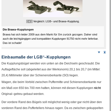
[ ± ]
Vergleich:
LGB
– und Brawa–Kupplung.
Die Brawa–Kupplungen
Brawa hat sich leider 2009 aus dem Markt für
II
m
zurück gezogen. Daher sind
auch die leichtgängigen und kompatiblen Kupplungen 91750 nicht mehr lieferbar.
Das ist schade!
Weiter
Sei
nach
Einbaumaße der
LGB
–Kupplungen
®
unten
Die Kupplungsbügel werden von unten an die Deichseln geschraubt. Die
Auflagefläche soll (abgeleitet aus der Werksnorm) 20,1 bis 20,7 (im Mittel:
20,4) Millimeter über der Schienenoberkante (
SO
) liegen.
Wagen, die beim Vorbild zwischen Puffermitte und Schienenoberkante nur
ein Maß von 650 bis 700
mm
hatten, können mit diesen Kupplungen
nicht
Original–getreu gebaut werden.
Der vordere Rand des Bügels soll möglichst wenig oder gar nicht über den
vorderen Rand des Puffertellers hinaus ragen. Da es zwischen gekuppelten