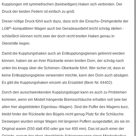
Kupplungen mit symmetrischen (beidseitigen) Haken sich verbinden. Der
Druck der beiden Federn ist einfach zu groß.
Dieser nötige Druck führt auch dazu, dass sich die Einachs–Drehgestelle der
LGB
®
–kompatiblen Wagen auch bei Geradeausfahrt leicht schräg stellen -
schließlich können nicht zwei der doch recht breiten Haken genau in
Gleismitte liegen.
Damit die Kupplungshaken auch an Entkupplungsgleisen getrennt werden
können, haben sie an ihrer Rückseite einen breiten Dorn, der schräg nach
unten bis knapp über die Schienen–Oberkante führt. Wer sicher ist, dass er
keine Entkupplungsgleise verwenden möchte, kann den Dorn auch absägen.
Es gibt die Kupplungshaken einzeln als Ersatzteil (
Best–Nr.
64402).
Durch den ausschwenkenden Kupplungsbügel kann es auch zu Problemen
kommen, wenn ein Modell hängende Bremsschläuche erhalten soll (wie bei
allen hier abgebildeten Eigenbau–Wagen). Sind die Puffer des Wagens kurz,
bleibt hinter der Rückseite des Bügels nicht genug Platz für die Schläuche.
Deswegen wurden einige Wagen mit längeren Puffern ausgestattet, als sie im
Original waren (550 statt 450 oder gar nur 400
mm
). Das ist auch einer der
Gründe, warum der oben abgebildete Schienenwagen einen Mindestradius