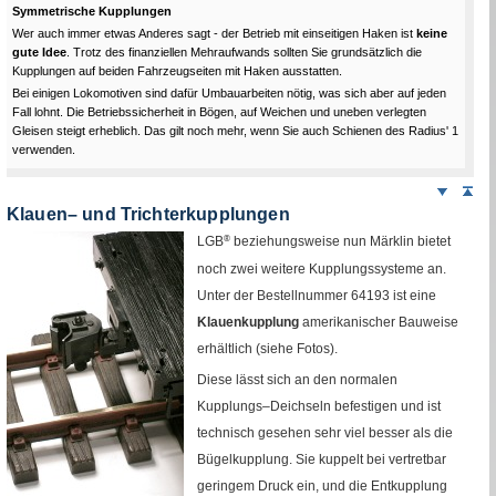
Symmetrische Kupplungen
Wer auch immer etwas Anderes sagt - der Betrieb mit einseitigen Haken ist
keine
gute Idee
. Trotz des finanziellen Mehraufwands sollten Sie grundsätzlich die
Kupplungen auf beiden Fahrzeugseiten mit Haken ausstatten.
Bei einigen Lokomotiven sind dafür Umbauarbeiten nötig, was sich aber auf jeden
Fall lohnt. Die Betriebssicherheit in Bögen, auf Weichen und uneben verlegten
Gleisen steigt erheblich. Das gilt noch mehr, wenn Sie auch Schienen des Radius' 1
verwenden.
Weiter
Sei
nach
Klauen– und Trichterkupplungen
unten
LGB
®
beziehungsweise nun Märklin bietet
noch zwei weitere Kupplungssysteme an.
Unter der Bestellnummer 64193 ist eine
Klauenkupplung
amerikanischer Bauweise
erhältlich (siehe Fotos).
Diese lässt sich an den normalen
Kupplungs–Deichseln befestigen und ist
technisch gesehen sehr viel besser als die
Bügelkupplung. Sie kuppelt bei vertretbar
geringem Druck ein, und die Entkupplung