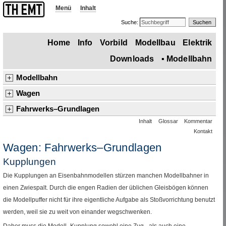
Menü
Inhalt
Suche:
Home
Info
Vorbild
Modellbau
Elektrik
Downloads
▪
Modellbahn
Modellbahn
Übersicht
Grundlagen
Triebfahrzeuge
▪
Wagen
Anlagen
Produkte
Wagen
Übersicht
▪
Fahrwerks–Grundlagen
Fahrwerks–Modellbau
Umbau
Kinder
Fahrwerks–Grundlagen
Inhalt
Glossar
Kommentar
Übersicht
Prinzipieller Aufbau
Achslagerung und Drehgestelle
Eigenbau
Toytrain
®
–Wagen
Klein– und Feldbahn
Ladegüter
Kontakt
▪
Kupplungen
Puffer
Stromabnahme und –leitungen
Wagen: Fahrwerks–Grundlagen
Kupplungen
Die Kupplungen an Eisenbahnmodellen stürzen manchen Modellbahner in
einen Zwiespalt. Durch die engen Radien der üblichen Gleisbögen können
die Modellpuffer nicht für ihre eigentliche Aufgabe als Stoßvorrichtung benutzt
werden, weil sie zu weit von einander wegschwenken.
Daher muss die Modell–Kupplung sowohl eine Zug– als auch eine