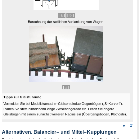
[ ± ]
[ b ]
Berechnung der seitlichen Auslenkung von Wagen.
[ ± ]
Tipps zur Gleisführung
Vermeiden Sie bei Modelleisenbahn–Gleisen direkte Gegenbögen („S–Kurven”).
Planen Sie stets hinreichend lange Zwischengerade ein. Leiten Sie engere
Gleisbögen mit einem zunächst weiteren Radius ein (Übergangsbogen, Klothoide).
Weiter
Sei
nach
Alternativen,
Balancier
– und Mittel–Kupplungen
unten