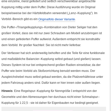
eine einzelne, meist gefedert und seitlich verschwenkbar angebrachte
Kupplung mittig unter dem Puffer. Diese Ausführung wurde im Original
beispielsweise bei der Härtsfeldbahn verwendet („Lenz–Kupplung”). Im
Vorbild–Bereich gibt es ein
Originalfoto dieser Variante
.
Die Puffer–
/
Triangelkupplungs–Kombination von Dieter Seliger hat den
großen Vorteil, dass sie mit nur zwei Schrauben am Modell anzubringen ist
und einen gefederten Puffer aufweist. Außerdem entspricht sie konstruktiv
dem Vorbild. Ihr großer Nachteil: Sie ist nicht mehr lieferbar.
Der Verfasser hat sich anderweitig beholfen und die Teile für eine funktionale
und maßstäbliche
Balancier
–Kupplung selbst gebaut (und gießen) lassen.
Dieses System ist nur bei entsprechend großen Radien einsetzbar, da der
Puffer wie beim Vorbild als Stoßvorrichtung benutzt werden muss. Der
Ausgleichshebel muss selbst gebaut werden, da die Platzverhältnisse unter
jedem Fahrzeug anders sind. Dafür kann er hier innen oder außen liegen.
I
Hinweis
: Eine Regelspur–Kupplung für Nenngröße
entspricht von der
Geometrie und den Abmessungen her durchaus nicht einer Schmalspur–
Kupplung für 1
:
22,5 - sie ist daher für Eigenbauten nur bedingt geeignet.