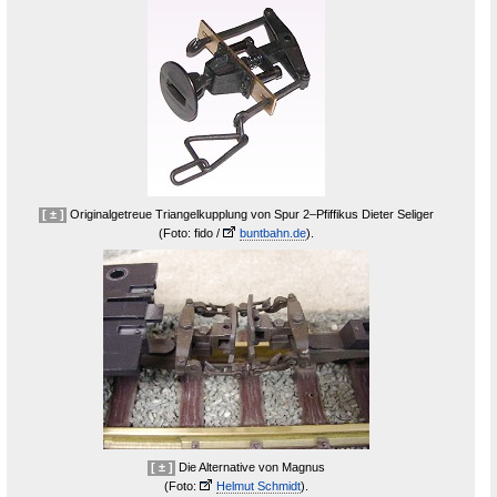
[ ± ]
Originalgetreue Triangelkupplung von Spur 2–Pfiffikus Dieter Seliger
(Foto: fido
/
Fremde
buntbahn.de
).
Seite
[ ± ]
Die Alternative von Magnus
(Foto:
Fremde
Helmut Schmidt
).