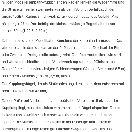
mit den Modelleisenbahn–typisch engen Radien lenken die Wagenmitte und
die Stirnseiten seitlich weit mehr aus als beim Vorbild. Da hilft auch der
„große”
LGB
®
–Radius 3 nicht viel. Zurück gerechnet auf das Vorbild–Maß
hätte er gut 26
m
. Dort beträgt der kleinste zulässige Bogenhalbmesser
jedoch 50
m
(1
:
22,5: 2,22
m
).
Daher muss sich die Modellbahn–Kupplung der Bogenfahrt anpassen. Das
wird erreicht, in dem sie statt an der Pufferbohle an einer Deichsel der Ein–
oder Zweiachs–Drehgestelle befestigt wird. Das Foto verdeutlicht, wie stark -
und wie unterschiedlich - diese Verschwenkung schon auf Gleisen des
Radius' 3 bei einem vierachsigen Schienenwagen (Vorbild–Achsstand 6,5
m
)
und einem zweiachsigen
Gw
(3,5
m
) ausfällt.
Der Kupplungsbügel, der als Stoßvorrichtung dient, muss dem entsprechend
breit ausfallen (etwa 42
mm
).
Da der Puffer bei Modellen nach europäischen Vorbildern direkt über der
Kupplung liegt, muss der Haken von unten in den Bügel eingreifen. Dieser
Haken muss sowohl seitlich verschwenkbar sein wie auch nach unten
kippbar. Die Kunststoff–Feder, die ihn in der Ruhelage hält, ist relativ
schwergängig. In Folge rollen gut laufende Wagen eher weg, als dass