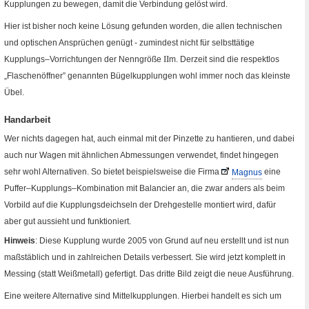
Kupplungen zu bewegen, damit die Verbindung gelöst wird.
Hier ist bisher noch keine Lösung gefunden worden, die allen technischen
und optischen Ansprüchen genügt - zumindest nicht für selbsttätige
II
Kupplungs–Vorrichtungen der Nenngröße
m
. Derzeit sind die respektlos
„Flaschenöffner” genannten Bügelkupplungen wohl immer noch das kleinste
Übel.
Handarbeit
Wer nichts dagegen hat, auch einmal mit der Pinzette zu hantieren, und dabei
auch nur Wagen mit ähnlichen Abmessungen verwendet, findet hingegen
sehr wohl Alternativen. So bietet beispielsweise die Firma
Magnus
eine
Fremde Seite
Puffer–Kupplungs–Kombination mit
Balancier
an, die zwar anders als beim
Vorbild auf die Kupplungsdeichseln der Drehgestelle montiert wird, dafür
aber gut aussieht und funktioniert.
Hinweis
: Diese Kupplung wurde 2005 von Grund auf neu erstellt und ist nun
maßstäblich und in zahlreichen Details verbessert. Sie wird jetzt komplett in
Messing (statt Weißmetall) gefertigt. Das dritte Bild zeigt die neue Ausführung.
Eine weitere Alternative sind Mittelkupplungen. Hierbei handelt es sich um