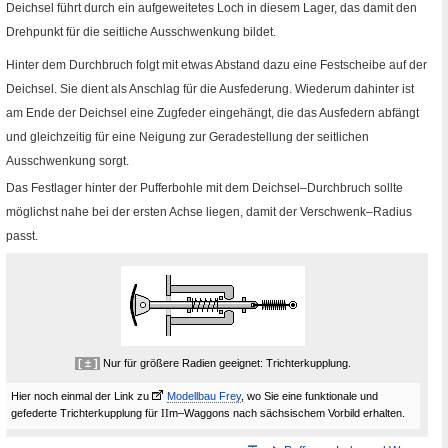
Deichsel führt durch ein aufgeweitetes Loch in diesem Lager, das damit den
Drehpunkt für die seitliche Ausschwenkung bildet.
Hinter dem Durchbruch folgt mit etwas Abstand dazu eine Festscheibe auf der
Deichsel. Sie dient als Anschlag für die Ausfederung. Wiederum dahinter ist
am Ende der Deichsel eine Zugfeder eingehängt, die das Ausfedern abfängt
und gleichzeitig für eine Neigung zur Geradestellung der seitlichen
Ausschwenkung sorgt.
Das Festlager hinter der Pufferbohle mit dem Deichsel–Durchbruch sollte
möglichst nahe bei der ersten Achse liegen, damit der Verschwenk–Radius
passt.
[ ± ]
Nur für größere Radien geeignet: Trichterkupplung.
Hier noch einmal der Link zu
Fremde Seite
Modellbau Frey
, wo Sie eine funktionale und
gefederte Trichterkupplung für
II
m
–Waggons nach sächsischem Vorbild erhalten.