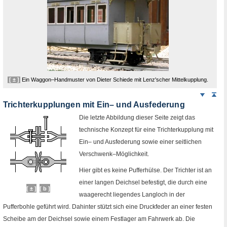
[ ± ]
Ein Waggon–Handmuster von Dieter Schiede mit Lenz'scher Mittelkupplung.
Weiter
Sei
nach
Trichterkupplungen mit Ein– und Ausfederung
unten
Die letzte Abbildung dieser Seite zeigt das
technische Konzept für eine Trichterkupplung mit
Ein– und Ausfederung sowie einer seitlichen
Verschwenk–Möglichkeit.
Hier gibt es keine Pufferhülse. Der Trichter ist an
einer langen Deichsel befestigt, die durch eine
[ ± ]
[ b ]
waagerecht liegendes Langloch in der
Pufferbohle geführt wird. Dahinter stützt sich eine Druckfeder an einer festen
Scheibe am der Deichsel sowie einem Festlager am Fahrwerk ab. Die