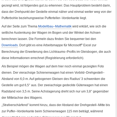
gezeigt wird, ist folgendes gut zu erkennen: Das Hauptproblem besteht darin,
dass der Drehpunkt der Gestelle einmal näher und einmal weiter weg von der
Pufferbohle beziehungsweise Pufferteller–Vorderkante liegt.
Auf der Seite zum Thema
Modellbau–Mathematik
wird erklärt, wie sich die
seitliche Auslenkung der Wagen im Bogen und der Winkel der Achsen
berechnen lassen. Die Formeln dazu finden Sie bequemer bei den
Downloads
. Dort gibt es eine Arbeitsmappe für
Microsoft
®
Excel
zur
Berechnung der Erweiterung des Lichtraums–Profils im Gleisbogen, die auch
diese Informationen errechnet (Registrierung erforderlich).
Als Beispiel mögen die Wagen auf dem hier noch einmal gezeigten Foto
dienen. Der vierachsige Schienenwagen hat einen Vorbild–Drehgestell–
Abstand von 6,0
m
. Auf gebogenen Gleisen des Radius' 3 schwenken die
Gestelle um gut 6,5
°
aus. Der zweiachsige gedeckte Güterwagen hat einen
Radstand von 3,5
m
. Seine Achslagerung dreht sich nur um 3,8
°
gegenüber
der Mittelachse des Wagens.
„Strafverschärfend” kommt hinzu, dass der Abstand der Drehgestell–Mitte bis
zur Puffer–Vorderkante beim Schienenwagen 115
mm
beträgt, während