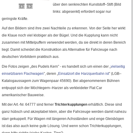
über den senkrechten Kunststoff–Stift (Bild
[ ± ]
[ b ]
links: abgesenkt) erfordert sogar nur
geringste Kräfte.
Auf den Bildern sind ihre zwei Nachteile zu erkennen. Von der Seite her wirkt
die Klaue noch viel klobiger als der Bügel. Und die Kupplung kann nicht
zusammen mit Mittelpuffern verwendet werden, da sie direkt in deren Bereich
liegt. Damit scheidet die Konstruktion als Alternative für Fahrzeuge nach
deutschen Vorbildern praktisch aus.
Die Fotos zeigen „des Pudels Kern” - es handelt sich um einen der „
vielseitig
einsetzbaren Flachwagen
”, deren „
Einsatzort die Harzquerbahn ist
” (
LGB
–
Katalogaussagem zum Wagenpaar 45690). Bei abgenommenen Bühnen
entpuppt sich der Möchtegern–Harzer als verkleideter
Flat Car
amerikanischer Bauweise.
Mit der
Art.-Nr.
64777 sind ferner
Trichterkupplungen
erhältlich. Diese sind
ganz hübsch und akzeptabel klein, aber die Fahrzeuge werden damit nahezu
starr gekuppelt. Für Wagen mit längeren Achsständen und enge Gleisbögen
ist das also auch keine gute Lösung. Und wenn schon Trichterkupplungen,