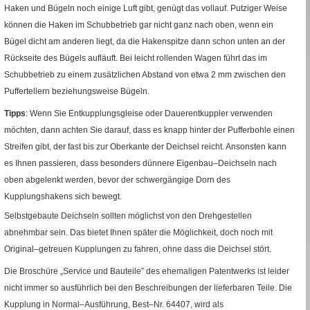
Haken und Bügeln noch einige Luft gibt, genügt das vollauf. Putziger Weise
können die Haken im Schubbetrieb gar nicht ganz nach oben, wenn ein
Bügel dicht am anderen liegt, da die Hakenspitze dann schon unten an der
Rückseite des Bügels aufläuft. Bei leicht rollenden Wagen führt das im
Schubbetrieb zu einem zusätzlichen Abstand von etwa 2
mm
zwischen den
Puffertellern beziehungsweise Bügeln.
Tipps
: Wenn Sie Entkupplungsgleise oder Dauerentkuppler verwenden
möchten, dann achten Sie darauf, dass es knapp hinter der Pufferbohle einen
Streifen gibt, der fast bis zur Oberkante der Deichsel reicht. Ansonsten kann
es Ihnen passieren, dass besonders dünnere Eigenbau–Deichseln nach
oben abgelenkt werden, bevor der schwergängige Dorn des
Kupplungshakens sich bewegt.
Selbstgebaute Deichseln sollten möglichst von den Drehgestellen
abnehmbar sein. Das bietet Ihnen später die Möglichkeit, doch noch mit
Original–getreuen Kupplungen zu fahren, ohne dass die Deichsel stört.
Die Broschüre „Service und Bauteile” des ehemaligen Patentwerks ist leider
nicht immer so ausführlich bei den Beschreibungen der lieferbaren Teile. Die
Kupplung in Normal–Ausführung,
Best–Nr.
64407, wird als