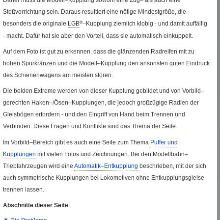
Stoßvorrichtung sein. Daraus resultiert eine nötige Mindestgröße, die
besonders die originale
LGB
®
–Kupplung ziemlich klobig - und damit auffällig
- macht. Dafür hat sie aber den Vorteil, dass sie automatisch einkuppelt.
Auf dem Foto ist gut zu erkennen, dass die glänzenden Radreifen mit zu
hohen Spurkränzen und die Modell–Kupplung den ansonsten guten Eindruck
des Schienenwagens am meisten stören.
Die beiden Extreme werden von dieser Kupplung gebildet und von Vorbild–
gerechten Haken–
/
Ösen–Kupplungen, die jedoch großzügige Radien der
Gleisbögen erfordern - und den Eingriff von Hand beim Trennen und
Verbinden. Diese Fragen und Konflikte sind das Thema der Seite.
Im Vorbild–Bereich gibt es auch eine Seite zum Thema
Puffer und
Kupplungen
mit vielen Fotos und Zeichnungen. Bei den Modellbahn–
Triebfahrzeugen wird eine
Automatik–Entkupplung
beschrieben, mit der sich
auch symmetrische Kupplungen bei Lokomotiven ohne Entkupplungsgleise
trennen lassen.
Abschnitte dieser Seite
: