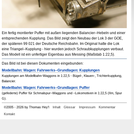
Ein fertig montierter Puffer mit außen liegenden
Balancier
–Hebeln und einer
entsprechenden Kupplung. Das Bild zeigt den Neubau der Lok 3 der
GOE
,
der späteren 99 021 der Deutsche Reichsbahn. Im Original hatte die Lok
eine Triangel–Kupplung - hier wurden jedoch Schraubkupplungen verbaut.
Das Modell ist ein unfertiger Eigenbau aus Messing (Maßstab 1
:
22,5).
Das Bild ist bei diesen Dokumenten eingebunden:
Modellbahn: Wagen: Fahrwerks–Grundlagen: Kupplungen
Kupplungen am Modellbahn-Waggons in 1:22,5 - Bügel-, Klauen-, Trichterkupplung,
Balancier.
Modellbahn: Wagen: Fahrwerks–Grundlagen: Puffer
(gefederte) Puffer für Schmalspur–Waggons und –Lokomotiven in 1:22,5 (IIm, Spur
G).
©
2005
-
2026 by Thomas Hey'l
Inhalt
Glossar
Impressum
Kommentar
Kontakt