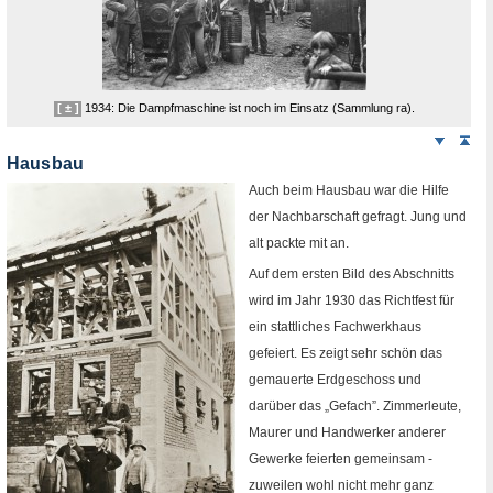
[ ± ]
1934: Die Dampfmaschine ist noch im Einsatz (Sammlung
ra
).
Weiter
Sei
nach
Hausbau
unten
Auch beim Hausbau war die Hilfe
der Nachbarschaft gefragt. Jung und
alt packte mit an.
Auf dem ersten Bild des Abschnitts
wird im Jahr 1930 das Richtfest für
ein stattliches Fachwerkhaus
gefeiert. Es zeigt sehr schön das
gemauerte Erdgeschoss und
darüber das „Gefach”. Zimmerleute,
Maurer und Handwerker anderer
Gewerke feierten gemeinsam -
zuweilen wohl nicht mehr ganz