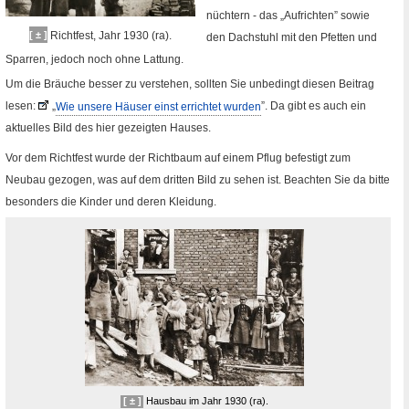
nüchtern - das „Aufrichten” sowie
Richtfest, Jahr 1930 (ra).
[ ± ]
den Dachstuhl mit den Pfetten und
Sparren, jedoch noch ohne Lattung.
Um die Bräuche besser zu verstehen, sollten Sie unbedingt diesen Beitrag
lesen:
„
Wie unsere Häuser einst errichtet wurden
”. Da gibt es auch ein
Fremde
aktuelles Bild des hier gezeigten Hauses.
Seite
Vor dem Richtfest wurde der Richtbaum auf einem Pflug befestigt zum
Neubau gezogen, was auf dem dritten Bild zu sehen ist. Beachten Sie da bitte
besonders die Kinder und deren Kleidung.
[ ± ]
Hausbau im Jahr 1930 (
ra
).