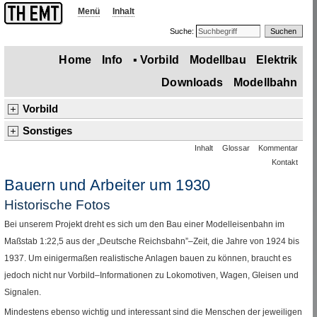
Menü
Inhalt
Suche:
Home
Info
▪
Vorbild
Modellbau
Elektrik
Downloads
Modellbahn
Vorbild
Dampflok
Wagen
Gleise
Signale
Betrieb
Straße
Luftverkehr
Sonstiges
Inhalt
Glossar
Kommentar
Einleitung
Schriftarten
Dezimalwaagen
Buderus Lollar
▪
Sonstiges
Kontakt
▪
Bauern und Arbeiter um 1930
G 4/5
und Wagen der
RhB
Bauern und Arbeiter um 1930
Technik– und Verkehrsmuseum, Mailand
Triebwagen T33 der
HMB
Historische Fotos
Bei unserem Projekt dreht es sich um den Bau einer Modelleisenbahn im
Maßstab 1
:
22,5 aus der „Deutsche Reichsbahn”–Zeit, die Jahre von 1924 bis
1937. Um einigermaßen realistische Anlagen bauen zu können, braucht es
jedoch nicht nur Vorbild–Informationen zu Lokomotiven, Wagen, Gleisen und
Signalen.
Mindestens ebenso wichtig und interessant sind die Menschen der jeweiligen