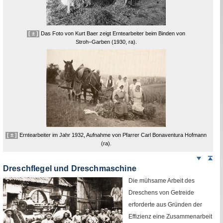
[ ± ]
Das Foto von Kurt Baer zeigt Erntearbeiter beim Binden von
Stroh–Garben (1930,
ra
)
.
[ ± ]
Erntearbeiter im Jahr 1932, Aufnahme von Pfarrer Carl Bonaventura Hofmann
(
ra
).
Weiter
Sei
nach
Dreschflegel und Dreschmaschine
unten
Die mühsame Arbeit des
Dreschens von Getreide
erforderte aus Gründen der
Effizienz eine Zusammenarbeit