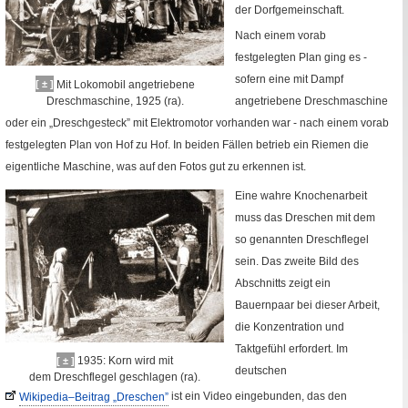
der Dorfgemeinschaft.
Nach einem vorab
festgelegten Plan ging es -
sofern eine mit Dampf
Mit Lokomobil angetriebene
[ ± ]
Dreschmaschine, 1925 (ra).
angetriebene Dreschmaschine
oder ein „Dreschgesteck” mit Elektromotor vorhanden war - nach einem vorab
festgelegten Plan von Hof zu Hof. In beiden Fällen betrieb ein Riemen die
eigentliche Maschine, was auf den Fotos gut zu erkennen ist.
Eine wahre Knochenarbeit
muss das Dreschen mit dem
so genannten Dreschflegel
sein. Das zweite Bild des
Abschnitts zeigt ein
Bauernpaar bei dieser Arbeit,
die Konzentration und
Taktgefühl erfordert. Im
1935: Korn wird mit
[ ± ]
deutschen
dem Dreschflegel geschlagen (ra).
Wikipedia–Beitrag „Dreschen”
ist ein Video eingebunden, das den
Fremde Seite