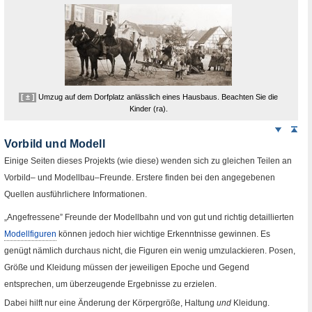
[ ± ]
Umzug auf dem Dorfplatz anlässlich eines Hausbaus. Beachten Sie die
Kinder (
ra
).
Weiter
Sei
nach
Vorbild und Modell
unten
Einige Seiten dieses Projekts (wie diese) wenden sich zu gleichen Teilen an
Vorbild– und Modellbau–Freunde. Erstere finden bei den angegebenen
Quellen ausführlichere Informationen.
„Angefressene” Freunde der Modellbahn und von gut und richtig detaillierten
Modellfiguren
können jedoch hier wichtige Erkenntnisse gewinnen. Es
genügt nämlich durchaus nicht, die Figuren ein wenig umzulackieren. Posen,
Größe und Kleidung müssen der jeweiligen Epoche und Gegend
entsprechen, um überzeugende Ergebnisse zu erzielen.
Dabei hilft nur eine Änderung der Körpergröße, Haltung
und
Kleidung.