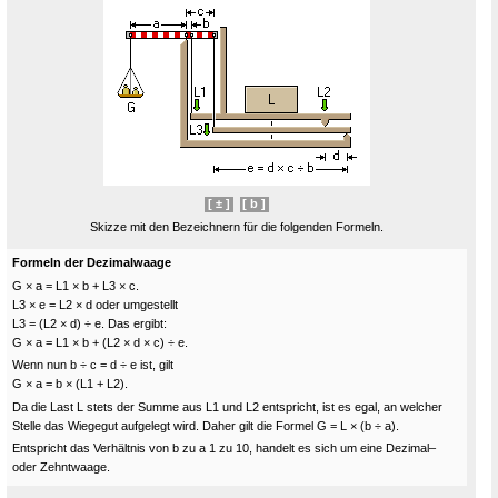
[ ± ]
[ b ]
Skizze mit den Bezeichnern für die folgenden Formeln.
Formeln der Dezimalwaage
G × a
=
L1 × b + L3 × c.
L3 × e
=
L2 × d oder umgestellt
L3
=
(L2 × d)
÷
e. Das ergibt:
G × a
=
L1 × b + (L2 × d × c)
÷
e.
Wenn nun b
÷
c
=
d
÷
e ist, gilt
G × a
=
b ×
(
L1 + L2
)
.
Da die Last L stets der Summe aus L1 und L2 entspricht, ist es egal, an welcher
Stelle das Wiegegut aufgelegt wird. Daher gilt die Formel G
=
L ×
(
b
÷
a
)
.
Entspricht das Verhältnis von b zu a 1 zu 10, handelt es sich um eine Dezimal–
oder Zehntwaage.