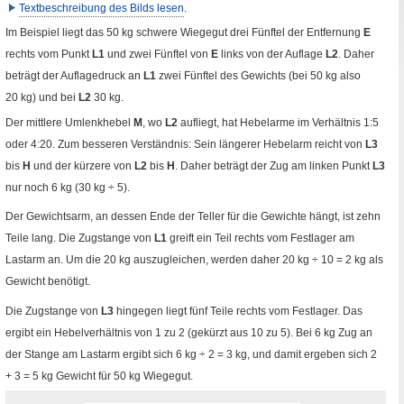
Textbeschreibung des Bilds lesen
.
Im Beispiel liegt das 50
kg
schwere Wiegegut drei Fünftel der Entfernung
E
rechts vom Punkt
L1
und zwei Fünftel von
E
links von der Auflage
L2
. Daher
beträgt der Auflagedruck an
L1
zwei Fünftel des Gewichts (bei 50
kg
also
20
kg
) und bei
L2
30
kg
.
Der mittlere Umlenkhebel
M
, wo
L2
aufliegt, hat Hebelarme im Verhältnis 1
:
5
oder 4
:
20. Zum besseren Verständnis: Sein längerer Hebelarm reicht von
L3
bis
H
und der kürzere von
L2
bis
H
. Daher beträgt der Zug am linken Punkt
L3
nur noch 6
kg
(30
kg
÷
5).
Der Gewichtsarm, an dessen Ende der Teller für die Gewichte hängt, ist zehn
Teile lang. Die Zugstange von
L1
greift ein Teil rechts vom Festlager am
Lastarm an. Um die 20
kg
auszugleichen, werden daher 20
kg
÷
10
=
2
kg
als
Gewicht benötigt.
Die Zugstange von
L3
hingegen liegt fünf Teile rechts vom Festlager. Das
ergibt ein Hebelverhältnis von 1 zu 2 (gekürzt aus 10 zu 5). Bei 6
kg
Zug an
der Stange am Lastarm ergibt sich 6
kg
÷
2
=
3
kg
, und damit ergeben sich 2
+ 3
=
5
kg
Gewicht für 50
kg
Wiegegut.