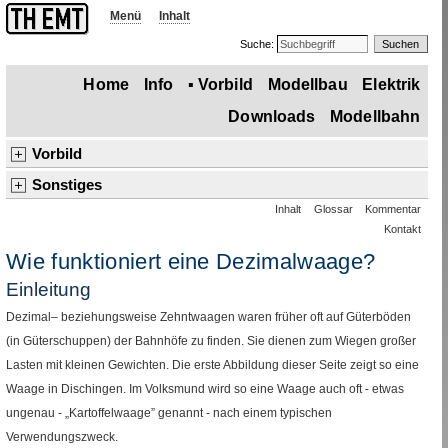
Menü
Inhalt
Suche:
Home
Info
▪
Vorbild
Modellbau
Elektrik
Downloads
Modellbahn
Vorbild
Dampflok
Wagen
Gleise
Signale
Betrieb
Straße
Luftverkehr
Sonstiges
Inhalt
Glossar
Kommentar
Einleitung
Schriftarten
▪
Dezimalwaagen
Buderus Lollar
▪
Sonstiges
Kontakt
Bauern und Arbeiter um 1930
G 4/5
und Wagen der
RhB
Wie funktioniert eine Dezimalwaage?
Technik– und Verkehrsmuseum, Mailand
Triebwagen T33 der
HMB
Einleitung
Dezimal– beziehungsweise Zehntwaagen waren früher oft auf Güterböden
(in Güterschuppen) der Bahnhöfe zu finden. Sie dienen zum Wiegen großer
Lasten mit kleinen Gewichten. Die erste Abbildung dieser Seite zeigt so eine
Waage in Dischingen. Im Volksmund wird so eine Waage auch oft - etwas
ungenau - „Kartoffelwaage” genannt - nach einem typischen
Verwendungszweck.