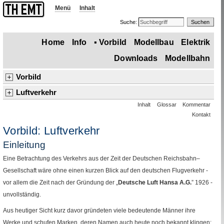
Menü
Inhalt
Suche:
Home
Info
▪
Vorbild
Modellbau
Elektrik
Downloads
Modellbahn
Vorbild
Dampflok
Wagen
Gleise
Signale
Betrieb
Straße
▪
Luftverkehr
Luftverkehr
Inhalt
Glossar
Kommentar
▪
Einleitung
Deutsche Luft Hansa
Flugverkehr
Hersteller
Sonstiges
Kontakt
Junkers–Flugzeuge
andere Flugzeuge
Luftschiffe
Vorbild: Luftverkehr
Einleitung
Eine Betrachtung des Verkehrs aus der Zeit der Deutschen Reichsbahn–
Gesellschaft wäre ohne einen kurzen Blick auf den deutschen Flugverkehr -
vor allem die Zeit nach der Gründung der „
Deutsche Luft Hansa
A.G.
” 1926 -
unvollständig.
Aus heutiger Sicht kurz davor gründeten viele bedeutende Männer ihre
Werke und schufen Marken, deren Namen auch heute noch bekannt klingen: