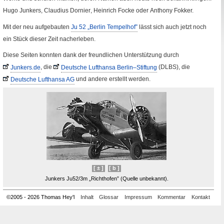
Hugo Junkers, Claudius
Dornier
, Heinrich Focke oder
Anthony
Fokker.
Mit der neu aufgebauten
Ju 52 „Berlin Tempelhof”
lässt sich auch jetzt noch
ein Stück dieser Zeit nacherleben.
Diese Seiten konnten dank der freundlichen Unterstützung durch
Junkers.
de
, die
Deutsche Lufthansa Berlin–Stiftung
(
DLBS
), die
Fremde Seite
Fremde Seite
Deutsche Lufthansa
AG
und andere erstellt werden.
Fremde Seite
[ ± ]
[ b ]
Junkers Ju52
/3m
„Richthofen” (Quelle unbekannt).
©
2005
-
2026 Thomas Hey'l
Inhalt
Glossar
Impressum
Kommentar
Kontakt