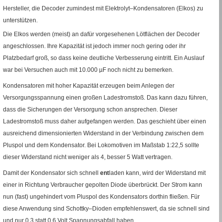
Hersteller, die Decoder zumindest mit Elektrolyt–Kondensatoren (Elkos) zu
unterstützen.
Die Elkos werden (meist) an dafür vorgesehenen Lötflächen der Decoder
angeschlossen. Ihre Kapazität ist jedoch immer noch gering oder ihr
Platzbedarf groß, so dass keine deutliche Verbesserung eintritt. Ein Auslauf
war bei Versuchen auch mit 10.000
µF
noch nicht zu bemerken.
Kondensatoren mit hoher Kapazität erzeugen beim Anlegen der
Versorgungsspannung einen großen Ladestromstoß. Das kann dazu führen,
dass die Sicherungen der Versorgung schon ansprechen. Dieser
Ladestromstoß muss daher aufgefangen werden. Das geschieht über einen
ausreichend dimensionierten Widerstand in der Verbindung zwischen dem
Pluspol und dem Kondensator. Bei Lokomotiven im Maßstab 1
:
22,5 sollte
dieser Widerstand nicht weniger als 4, besser 5 Watt vertragen.
Damit der Kondensator sich schnell
ent
laden kann, wird der Widerstand mit
einer in Richtung Verbraucher gepolten Diode überbrückt. Der Strom kann
nun (fast) ungehindert vom Pluspol des Kondensators dorthin fließen. Für
diese Anwendung sind Schottky–Dioden empfehlenswert, da sie schnell sind
und nur 0,3 statt 0,6 Volt Spannungsabfall haben.