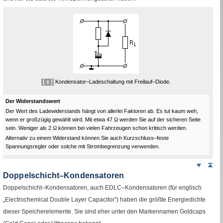
[ ± ]
Kondensator–Ladeschaltung mit Freilauf–Diode.
Der Widerstandswert
Der Wert des Ladewiderstands hängt von allerlei Faktoren ab. Es tut kaum weh,
wenn er großzügig gewählt wird. Mit etwa 47
Ω
werden Sie auf der sicheren Seite
sein. Weniger als 2
Ω
können bei vielen Fahrzeugen schon kritisch werden.
Alternativ zu einem Widerstand können Sie auch Kurzschluss–feste
Spannungsregler oder solche mit Strombegrenzung verwenden.
Weiter
Sei
nach
Doppelschicht–Kondensatoren
unten
Doppelschicht–Kondensatoren, auch
EDLC
–Kondensatoren (für englisch
„
Electrochemical Double Layer Capacitor
”) haben die größte Energiedichte
dieser Speicherelemente. Sie sind eher unter den Markennamen
Goldcaps