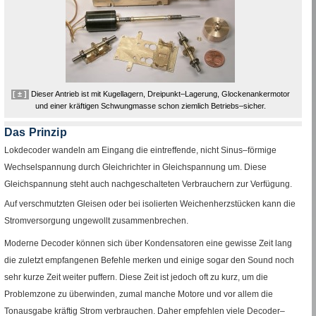
[ ± ]
Dieser Antrieb ist mit Kugellagern, Dreipunkt–Lagerung, Glockenankermotor
und einer kräftigen Schwungmasse schon ziemlich Betriebs–sicher.
Das Prinzip
Lokdecoder wandeln am Eingang die eintreffende, nicht Sinus–förmige
Wechselspannung durch Gleichrichter in Gleichspannung um. Diese
Gleichspannung steht auch nachgeschalteten Verbrauchern zur Verfügung.
Auf verschmutzten Gleisen oder bei isolierten Weichenherzstücken kann die
Stromversorgung ungewollt zusammenbrechen.
Moderne Decoder können sich über Kondensatoren eine gewisse Zeit lang
die zuletzt empfangenen Befehle merken und einige sogar den Sound noch
sehr kurze Zeit weiter puffern. Diese Zeit ist jedoch oft zu kurz, um die
Problemzone zu überwinden, zumal manche Motore und vor allem die
Tonausgabe kräftig Strom verbrauchen. Daher empfehlen viele Decoder–