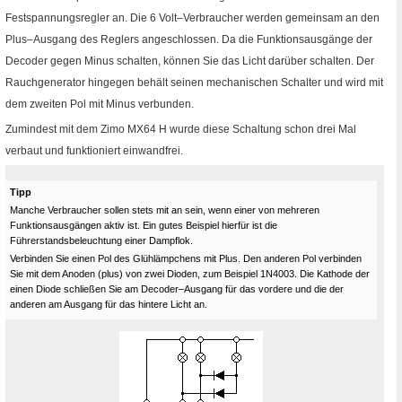
Festspannungsregler an. Die 6 Volt–Verbraucher werden gemeinsam an den
Plus–Ausgang des Reglers angeschlossen. Da die Funktionsausgänge der
Decoder gegen Minus schalten, können Sie das Licht darüber schalten. Der
Rauchgenerator hingegen behält seinen mechanischen Schalter und wird mit
dem zweiten Pol mit Minus verbunden.
Zumindest mit dem Zimo
MX64 H
wurde diese Schaltung schon drei Mal
verbaut und funktioniert einwandfrei.
Tipp
Manche Verbraucher sollen stets mit an sein, wenn einer von mehreren
Funktionsausgängen aktiv ist. Ein gutes Beispiel hierfür ist die
Führerstandsbeleuchtung einer Dampflok.
Verbinden Sie einen Pol des Glühlämpchens mit Plus. Den anderen Pol verbinden
Sie mit dem Anoden (plus) von zwei Dioden, zum Beispiel
1N
4003. Die Kathode der
einen Diode schließen Sie am Decoder–Ausgang für das vordere und die der
anderen am Ausgang für das hintere Licht an.