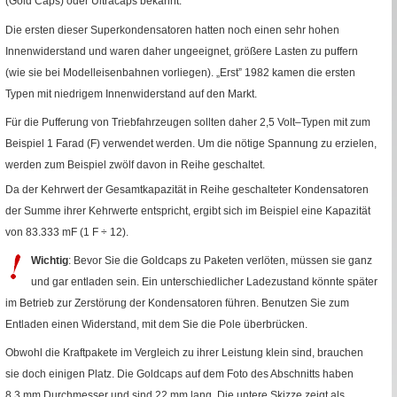
(
Gold Caps
) oder
Ultracaps
bekannt.
Die ersten dieser Superkondensatoren hatten noch einen sehr hohen
Innenwiderstand und waren daher ungeeignet, größere Lasten zu puffern
(wie sie bei Modelleisenbahnen vorliegen). „Erst” 1982 kamen die ersten
Typen mit niedrigem Innenwiderstand auf den Markt.
Für die Pufferung von Triebfahrzeugen sollten daher 2,5 Volt–Typen mit zum
Beispiel 1 Farad (F) verwendet werden. Um die nötige Spannung zu erzielen,
werden zum Beispiel zwölf davon in Reihe geschaltet.
Da der Kehrwert der Gesamtkapazität in Reihe geschalteter Kondensatoren
der Summe ihrer Kehrwerte entspricht, ergibt sich im Beispiel eine Kapazität
von 83.333
mF
(1
F
÷
12).
Wichtig
: Bevor Sie die Goldcaps zu Paketen verlöten, müssen sie ganz
und gar entladen sein. Ein unterschiedlicher Ladezustand könnte später
im Betrieb zur Zerstörung der Kondensatoren führen. Benutzen Sie zum
Entladen einen Widerstand, mit dem Sie die Pole überbrücken.
Obwohl die Kraftpakete im Vergleich zu ihrer Leistung klein sind, brauchen
sie doch einigen Platz. Die Goldcaps auf dem Foto des Abschnitts haben
8,3
mm
Durchmesser und sind 22
mm
lang. Die untere Skizze zeigt als