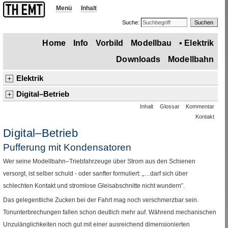
Menü
Inhalt
Suche:
Home
Info
Vorbild
Modellbau
▪
Elektrik
Downloads
Modellbahn
Elektrik
Übersicht
Basiswissen und Logik
Grund–, Speicher–, Zeitschaltungen
Digital–Betrieb
Inhalt
Glossar
Kommentar
Übersicht
Decoder
Sound
▪
Pufferung
multiMaus
Z21
Stromversorgung, Sicherung, Fahrbetrieb
Gleisabschnitte
Kontakt
Fragen und Tipps
Weichen und Signale
Sound
▪
Digital–Betrieb
Digital–Betrieb
Pufferung mit Kondensatoren
Wer seine Modellbahn–Triebfahrzeuge über Strom aus den Schienen
versorgt, ist selber schuld - oder sanfter formuliert: „
…
darf sich über
schlechten Kontakt und stromlose Gleisabschnitte nicht wundern”.
Das gelegentliche Zucken bei der Fahrt mag noch verschmerzbar sein.
Tonunterbrechungen fallen schon deutlich mehr auf. Während mechanischen
Unzulänglichkeiten noch gut mit einer ausreichend dimensionierten