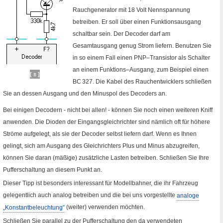
Rauchgenerator mit 18 Volt Nennspannung
betreiben. Er soll über einen Funktionsausgang
schaltbar sein. Der Decoder darf am
Gesamtausgang genug Strom liefern. Benutzen Sie
in so einem Fall einen
PNP
–Transistor als Schalter
an einem Funktions–Ausgang, zum Beispiel einen
[ ± ]
BC 327
. Die Kabel des Rauchentwicklers schließen
Sie an dessen Ausgang und den Minuspol des Decoders an.
Bei einigen Decodern - nicht bei allen! - können Sie noch einen weiteren Kniff
anwenden. Die Dioden der Eingangsgleichrichter sind nämlich oft für höhere
Ströme aufgelegt, als sie der Decoder selbst liefern darf. Wenn es Ihnen
gelingt, sich am Ausgang des Gleichrichters Plus und Minus abzugreifen,
können Sie daran (mäßige) zusätzliche Lasten betreiben. Schließen Sie Ihre
Pufferschaltung an diesem Punkt an.
Dieser Tipp ist besonders interessant für Modellbahner, die ihr Fahrzeug
gelegentlich auch analog betreiben und die bei uns vorgestellte
analoge
„Konstantbeleuchtung”
(weiter) verwenden möchten.
Schließen Sie parallel zu der Pufferschaltung den da verwendeten