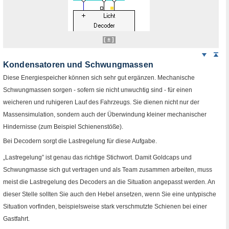
[ ± ]
Weiter
Sei
nach
Kondensatoren und Schwungmassen
unten
Diese Energiespeicher können sich sehr gut ergänzen. Mechanische
Schwungmassen sorgen - sofern sie nicht unwuchtig sind - für einen
weicheren und ruhigeren Lauf des Fahrzeugs. Sie dienen nicht nur der
Massensimulation, sondern auch der Überwindung kleiner mechanischer
Hindernisse (zum Beispiel Schienenstöße).
Bei Decodern sorgt die Lastregelung für diese Aufgabe.
„Lastregelung” ist genau das richtige Stichwort. Damit Goldcaps und
Schwungmasse sich gut vertragen und als
Team
zusammen arbeiten, muss
meist die Lastregelung des Decoders an die Situation angepasst werden. An
dieser Stelle sollten Sie auch den Hebel ansetzen, wenn Sie eine untypische
Situation vorfinden, beispielsweise stark verschmutzte Schienen bei einer
Gastfahrt.