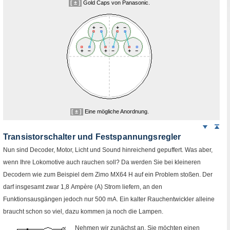
[ ± ]
Gold Caps
von
Panasonic
.
[ ± ]
Eine mögliche Anordnung.
Weiter
Sei
nach
Transistorschalter und Festspannungsregler
unten
Nun sind Decoder, Motor, Licht und
Sound
hinreichend gepuffert. Was aber,
wenn Ihre Lokomotive auch rauchen soll? Da werden Sie bei kleineren
Decodern wie zum Beispiel dem Zimo
MX64 H
auf ein Problem stoßen. Der
darf insgesamt zwar 1,8 Ampère (A) Strom liefern, an den
Funktionsausgängen jedoch nur 500
mA
. Ein kalter Rauchentwickler alleine
braucht schon so viel, dazu kommen ja noch die Lampen.
Nehmen wir zunächst an, Sie möchten einen