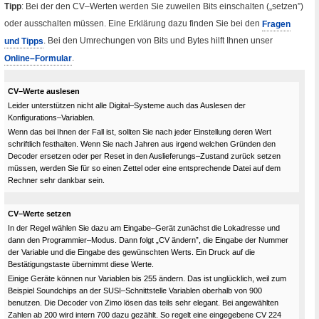
Tipp
: Bei der den
CV
–Werten werden Sie zuweilen Bits einschalten („setzen”)
oder ausschalten müssen. Eine Erklärung dazu finden Sie bei den
Fragen
und Tipps
. Bei den Umrechungen von Bits und
Bytes
hilft Ihnen unser
Online
–Formular
.
CV
–Werte auslesen
Leider unterstützen nicht alle Digital–Systeme auch das Auslesen der
Konfigurations–Variablen.
Wenn das bei Ihnen der Fall ist, sollten Sie nach jeder Einstellung deren Wert
schriftlich festhalten. Wenn Sie nach Jahren aus irgend welchen Gründen den
Decoder ersetzen oder per
Reset
in den Auslieferungs–Zustand zurück setzen
müssen, werden Sie für so einen Zettel oder eine entsprechende Datei auf dem
Rechner sehr dankbar sein.
CV
–Werte setzen
In der Regel wählen Sie dazu am Eingabe–Gerät zunächst die Lokadresse und
dann den Programmier–Modus. Dann folgt „
CV
ändern”, die Eingabe der Nummer
der Variable und die Eingabe des gewünschten Werts. Ein Druck auf die
Bestätigungstaste übernimmt diese Werte.
Einige Geräte können nur Variablen bis 255 ändern. Das ist unglücklich, weil zum
Beispiel
Soundchips
an der SUSI–Schnittstelle Variablen oberhalb von 900
benutzen. Die Decoder von Zimo lösen das teils sehr elegant. Bei angewählten
Zahlen ab 200 wird intern 700 dazu gezählt. So regelt eine eingegebene
CV
224