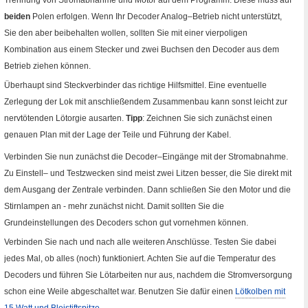
Trennung von Stromabnahme und Motor auf dem Programm. Diese muss auf
beiden
Polen erfolgen. Wenn Ihr Decoder Analog–Betrieb nicht unterstützt,
Sie den aber beibehalten wollen, sollten Sie mit einer vierpoligen
Kombination aus einem Stecker und zwei Buchsen den Decoder aus dem
Betrieb ziehen können.
Überhaupt sind Steckverbinder das richtige Hilfsmittel. Eine eventuelle
Zerlegung der Lok mit anschließendem Zusammenbau kann sonst leicht zur
nervtötenden Lötorgie ausarten.
Tipp
: Zeichnen Sie sich zunächst einen
genauen Plan mit der Lage der Teile und Führung der Kabel.
Verbinden Sie nun zunächst die Decoder–Eingänge mit der Stromabnahme.
Zu Einstell– und Testzwecken sind meist zwei Litzen besser, die Sie direkt mit
dem Ausgang der Zentrale verbinden. Dann schließen Sie den Motor und die
Stirnlampen an - mehr zunächst nicht. Damit sollten Sie die
Grundeinstellungen des Decoders schon gut vornehmen können.
Verbinden Sie nach und nach alle weiteren Anschlüsse. Testen Sie dabei
jedes Mal, ob alles (noch) funktioniert. Achten Sie auf die Temperatur des
Decoders und führen Sie Lötarbeiten nur aus, nachdem die Stromversorgung
schon eine Weile abgeschaltet war. Benutzen Sie dafür einen
Lötkolben mit
15 Watt und Bleistiftspitze
.