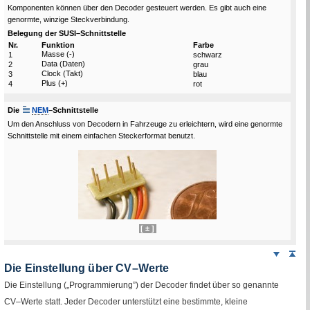
Komponenten können über den Decoder gesteuert werden. Es gibt auch eine
genormte, winzige Steckverbindung.
Belegung der SUSI–Schnittstelle
Nr.
Funktion
Farbe
Masse (-)
1
schwarz
Data
(Daten)
2
grau
Clock
(Takt)
3
blau
Plus (+)
4
rot
Die
Link zum Glossar
NEM
–Schnittstelle
Um den Anschluss von Decodern in Fahrzeuge zu erleichtern, wird eine genormte
Schnittstelle mit einem einfachen Steckerformat benutzt.
[ ± ]
Weiter
Sei
nach
Die Einstellung über
CV
–Werte
unten
Die Einstellung („Programmierung”) der Decoder findet über so genannte
CV
–Werte statt. Jeder Decoder unterstützt eine bestimmte, kleine