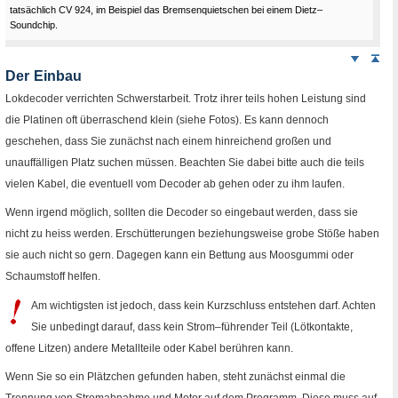
tatsächlich
CV
924, im Beispiel das Bremsenquietschen bei einem Dietz–
Soundchip
.
Weiter
Sei
nach
Der Einbau
unten
Lokdecoder verrichten Schwerstarbeit. Trotz ihrer teils hohen Leistung sind
die Platinen oft überraschend klein (siehe Fotos). Es kann dennoch
geschehen, dass Sie zunächst nach einem hinreichend großen und
unauffälligen Platz suchen müssen. Beachten Sie dabei bitte auch die teils
vielen Kabel, die eventuell vom Decoder ab gehen oder zu ihm laufen.
Wenn irgend möglich, sollten die Decoder so eingebaut werden, dass sie
nicht zu heiss werden. Erschütterungen beziehungsweise grobe Stöße haben
sie auch nicht so gern. Dagegen kann ein Bettung aus Moosgummi oder
Schaumstoff helfen.
Am wichtigsten ist jedoch, dass kein Kurzschluss entstehen darf. Achten
Sie unbedingt darauf, dass kein Strom–führender Teil (Lötkontakte,
offene Litzen) andere Metallteile oder Kabel berühren kann.
Wenn Sie so ein Plätzchen gefunden haben, steht zunächst einmal die