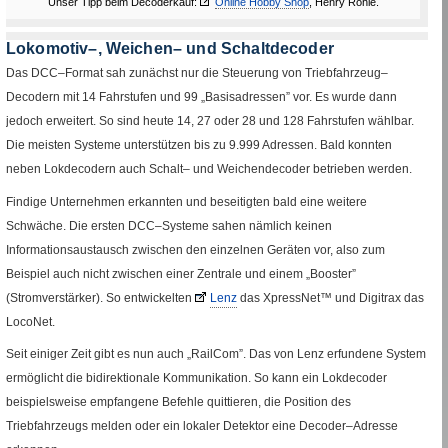
Unser Tipp beim Decoderkauf:
Fremde Seite
Online Hobby Shop
, Henry Röhle.
Lokomotiv–, Weichen– und Schaltdecoder
Das
DCC
–Format sah zunächst nur die Steuerung von Triebfahrzeug–
Decodern mit 14 Fahrstufen und 99 „Basisadressen” vor. Es wurde dann
jedoch erweitert. So sind heute 14, 27 oder 28 und 128 Fahrstufen wählbar.
Die meisten Systeme unterstützen bis zu 9.999 Adressen. Bald konnten
neben Lokdecodern auch Schalt– und Weichendecoder betrieben werden.
Findige Unternehmen erkannten und beseitigten bald eine weitere
Schwäche. Die ersten
DCC
–Systeme sahen nämlich keinen
Informationsaustausch zwischen den einzelnen Geräten vor, also zum
Beispiel auch nicht zwischen einer Zentrale und einem „
Booster
”
(Stromverstärker). So entwickelten
Lenz
das
XpressNet
™
und Digitrax das
Fremde Seite
LocoNet
.
Seit einiger Zeit gibt es nun auch „
RailCom
”. Das von Lenz erfundene System
ermöglicht die bidirektionale Kommunikation. So kann ein Lokdecoder
beispielsweise empfangene Befehle quittieren, die Position des
Triebfahrzeugs melden oder ein lokaler Detektor eine Decoder–Adresse