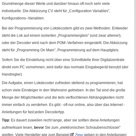
Grundmenge dieser Werte und darüber hinaus oft noch sehr viele
individuelle. Die Abkürzung
CV
steht für „
Configuration Variables
”,
Konfigurations–Variablen.
Bei der Programmierung von Lokdecodern gibt es zwei Methoden. Entweder
steht die Lok auf einem isolierten „Programmiergleis” (und zwar alleine!),
oder der Decoder wird nach dem
POM
–Verfahren eingestellt. Die Abkürzung
steht für „
Programming On Main
”, Programmierung auf dem Hauptgleis.
Sofern Sie die Einstellung nicht über eine Schnittstelle Ihrer Digitalzentrale
direkt vom
PC
vornehmen, wird dafür das normale Eingabegerät benutzt (der
Handregler).
Die Aufgabe, einen Lokdecoder zufrieden stellend zu programmieren, hat
schon viele Einsteiger in den Wahnsinn getrieben. In der Tat sind die große
Menge der Möglichkeiten und die teils verflochtenen Abhängigkeiten nicht
immer einfach zu verstehen. Es gibt - oft nur
online
, also über das Internet -
Anleitungen für fast jeden Decodertyp.
Tipp
: Es dauert zuweilen recht lange, aber sie sollten diese Anleitungen
aufmerksam lesen,
bevor
Sie zum „elektronischen Schraubenschlüssel”
greifen. Viele Hersteller wie zum Beispiel
Zimo
geben in den Anleitungen