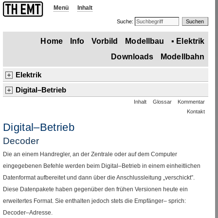
Menü
Inhalt
Suche:
Home
Info
Vorbild
Modellbau
▪
Elektrik
Downloads
Modellbahn
Elektrik
Übersicht
Basiswissen und Logik
Grund–, Speicher–, Zeitschaltungen
Digital–Betrieb
Inhalt
Glossar
Kommentar
Übersicht
▪
Decoder
Sound
Pufferung
multiMaus
Z21
Stromversorgung, Sicherung, Fahrbetrieb
Gleisabschnitte
Kontakt
Fragen und Tipps
Weichen und Signale
Sound
▪
Digital–Betrieb
Digital–Betrieb
Decoder
Die an einem Handregler, an der Zentrale oder auf dem Computer
eingegebenen Befehle werden beim Digital–Betrieb in einem einheitlichen
Datenformat aufbereitet und dann über die Anschlussleitung „verschickt”.
Diese Datenpakete haben gegenüber den frühen Versionen heute ein
erweitertes Format. Sie enthalten jedoch stets die Empfänger– sprich:
Decoder–Adresse.