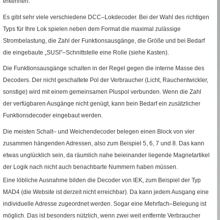
erkennen.
Es gibt sehr viele verschiedene
DCC
–Lokdecoder. Bei der Wahl des richtigen
Typs für Ihre Lok spielen neben dem Format die maximal zulässige
Strombelastung, die Zahl der Funktionsausgänge, die Größe und bei Bedarf
die eingebaute „SUSI”–Schnittstelle eine Rolle (siehe Kasten).
Die Funktionsausgänge schalten in der Regel gegen die interne Masse des
Decoders. Der nicht geschaltete Pol der Verbraucher (Licht, Rauchentwickler,
sonstige) wird mit einem gemeinsamen Pluspol verbunden. Wenn die Zahl
der verfügbaren Ausgänge nicht genügt, kann bein Bedarf ein zusätzlicher
Funktionsdecoder eingebaut werden.
Die meisten Schalt– und Weichendecoder belegen einen Block von vier
zusammen hängenden Adressen, also zum Beispiel 5, 6, 7 und 8. Das kann
etwas unglücklich sein, da räumlich nahe beieinander liegende Magnetartikel
der Logik nach nicht auch benachbarte Nummern haben müssen.
Eine löbliche Ausnahme bilden die Decoder von
IEK
, zum Beispiel der Typ
MAD4
(die
Website
ist derzeit nicht erreichbar). Da kann jedem Ausgang eine
individuelle Adresse zugeordnet werden. Sogar eine Mehrfach–Belegung ist
möglich. Das ist besonders nützlich, wenn zwei weit entfernte Verbraucher