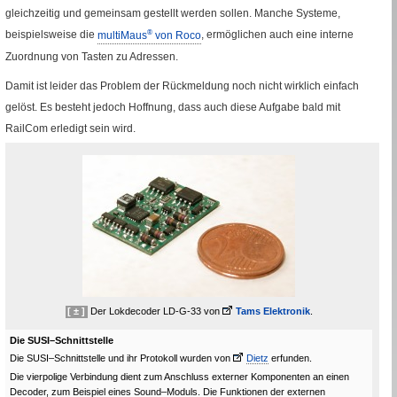
gleichzeitig und gemeinsam gestellt werden sollen. Manche Systeme,
beispielsweise die
multiMaus
®
von Roco
, ermöglichen auch eine interne
Zuordnung von Tasten zu Adressen.
Damit ist leider das Problem der Rückmeldung noch nicht wirklich einfach
gelöst. Es besteht jedoch Hoffnung, dass auch diese Aufgabe bald mit
RailCom
erledigt sein wird.
[ ± ]
Der Lokdecoder
LD-G-33
von
Fremde Seite
Tams Elektronik
.
Die SUSI–Schnittstelle
Die SUSI–Schnittstelle und ihr Protokoll wurden von
Fremde Seite
Dietz
erfunden.
Die vierpolige Verbindung dient zum Anschluss externer Komponenten an einen
Decoder, zum Beispiel eines
Sound
–Moduls. Die Funktionen der externen