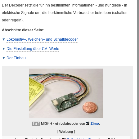
Der Decoder setzt die für ihn bestimmten Informationen - und nur diese - in
elektrische Signale um, die herkömmliche Verbraucher betreiben (schalten
oder regeln).
Abschnitte dieser Seite
:
Lokomotiv–, Weichen– und Schaltdecoder
Die Einstellung über
CV
–Werte
Der Einbau
[ ± ]
MX
64
H - ein Lokdecoder
von
Fremde Seite
Zimo
.
[ Werbung ]