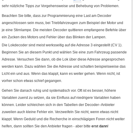
Fremde Seite
sehr nützliche Tipps zur Vorgehensweise und Behebung von Problemen.
Beachten Sie bitte, dass zur Programmierung eine Last am Decoder
angeschlossen sein muss, bei Triebfahrzeugen zum Beispiel der Motor und
je eine Stirnlampe. Die meisten Decoder quittieren empfangene Befehle über
ein Zucken des Motors und Fehler über das Blinken der Lampen.
Die Lokdecoder sind meist werksseitig auf die Adresse 3 eingestellt (
CV
1).
Beginnen Sie an diesem Punkt und wählen Sie eine zum Fahrzeug passende
Adresse. Versuchen Sie dann, ob die Lok über diese Adresse angesprochen
werden kann. Dazu wählen Sie die Adresse und schalten beispielsweise das
Licht ein und aus. Wenn das klappt, kann es weiter gehen. Wenn nicht, ist
vorher schon etwas schief gegangen.
Gehen Sie danach ruhig und systematisch vor. Oft ist es besser, höhere
Variablen zuerst zu setzen, da sie Einfluss auf niedrigere Variablen haben
können. Leider schleichen sich in den Tabellen der Decoder–Anbieter
zuweilen auch kleine Fehler ein. Verzweifeln Sie nicht, wenn etwas nicht
klappt. Wenn Geduld und die Recherche in einschlägigen Foren nicht weiter
helfen, dann sollten Sie den Anbieter fragen - aber bitte
erst dann
!