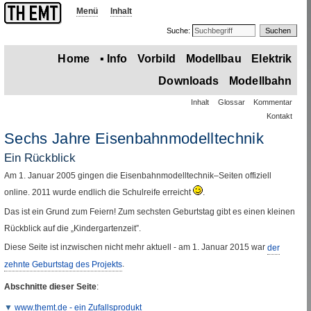
Menü
Inhalt
Suche:
Home
▪
Info
Vorbild
Modellbau
Elektrik
Downloads
Modellbahn
Inhalt
Glossar
Kommentar
Kontakt
Sechs Jahre Eisenbahnmodelltechnik
Ein Rückblick
Am 1. Januar 2005 gingen die Eisenbahnmodelltechnik–Seiten offiziell
online
. 2011 wurde endlich die Schulreife erreicht
.
Das ist ein Grund zum Feiern! Zum sechsten Geburtstag gibt es einen kleinen
Rückblick auf die „Kindergartenzeit”.
Diese Seite ist inzwischen nicht mehr aktuell - am 1. Januar 2015 war
der
zehnte Geburtstag des Projekts
.
Abschnitte dieser Seite
:
www
.
themt
.
de
- ein Zufallsprodukt