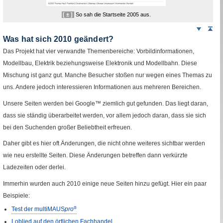
[ ± ]
So sah die Startseite 2005 aus.
Weiter
Sei
nach
Was hat sich 2010 geändert?
unten
Das Projekt hat vier verwandte Themenbereiche: Vorbildinformationen,
Modellbau, Elektrik beziehungsweise Elektronik und Modellbahn. Diese
Mischung ist ganz gut. Manche Besucher stoßen nur wegen eines Themas zu
uns. Andere jedoch interessieren Informationen aus mehreren Bereichen.
Unsere Seiten werden bei
Google
™ ziemlich gut gefunden. Das liegt daran,
dass sie ständig überarbeitet werden, vor allem jedoch daran, dass sie sich
bei den Suchenden großer Beliebtheit erfreuen.
Daher gibt es hier oft Änderungen, die nicht ohne weiteres sichtbar werden
wie neu erstellte Seiten. Diese Änderungen betreffen dann verkürzte
Ladezeiten oder derlei.
Immerhin wurden auch 2010 einige neue Seiten hinzu gefügt. Hier ein paar
Beispiele:
Test der multiMAUS
pro
®
Loblied auf den örtlichen Fachhandel