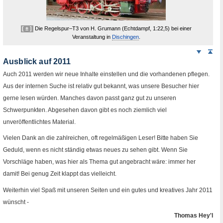
[ ± ]
Die Regelspur–
T3
von
H.
Grumann (Echtdampf, 1
:
22,5) bei einer
Veranstaltung in
Dischingen
.
Weiter
Sei
nach
Ausblick auf 2011
unten
Auch 2011 werden wir neue Inhalte einstellen und die vorhandenen pflegen.
Aus der internen Suche ist relativ gut bekannt, was unsere Besucher hier
gerne lesen würden. Manches davon passt ganz gut zu unseren
Schwerpunkten. Abgesehen davon gibt es noch ziemlich viel
unveröffentlichtes Material.
Vielen Dank an die zahlreichen, oft regelmäßigen Leser! Bitte haben Sie
Geduld, wenn es nicht ständig etwas neues zu sehen gibt. Wenn Sie
Vorschläge haben, was hier als Thema gut angebracht wäre: immer her
damit! Bei genug Zeit klappt das vielleicht.
Weiterhin viel Spaß mit unseren Seiten und ein gutes und kreatives Jahr 2011
wünscht -
Thomas Hey'l