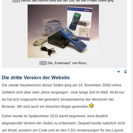
[ ± ]
Dieses Bild stammt etwa aus der Zeit, als das Projekt
online
ging.
[ ± ]
Die „Funkmaus” von Roco.
Weiter
Sei
nach
Die dritte Version der
Website
unten
Die zweite Hauptversion dieser Seiten ging am 16. November 2008
online
.
Seitdem sind über zwei Jahre vergangen - eine lange Zeit im
Web
. Nicht nur
da hat sich insgesamt viel geändert, beispielsweise die Versionen der
Browser
. Wir sind auch ein bisschen klüger geworden
.
Daher wurde im Spätsommer 2010 damit begonnen, eine deutlich
abgespeckte Version der Seiten zu entwickeln. Gespart wurde natürlich nicht
am Inhalt, sondern am Code und an den
CSS
–Anweisungen für das
Layout
.