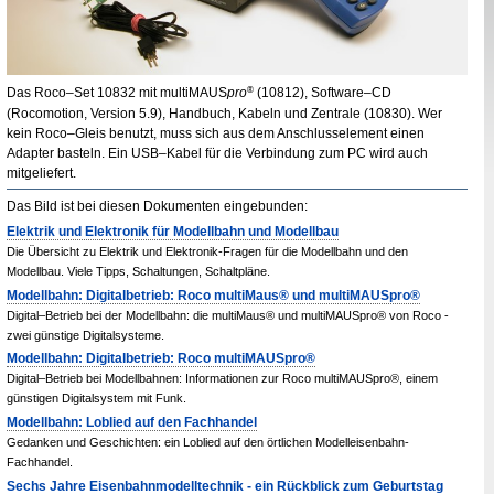
Das Roco–Set 10832 mit multi
MAUS
pro
®
(10812),
Software
–
CD
(Rocomotion, Version 5.9), Handbuch, Kabeln und Zentrale (10830). Wer
kein Roco–Gleis benutzt, muss sich aus dem Anschlusselement einen
Adapter basteln. Ein
USB
–Kabel für die Verbindung zum
PC
wird auch
mitgeliefert.
Das Bild ist bei diesen Dokumenten eingebunden:
Elektrik und Elektronik für Modellbahn und Modellbau
Die Übersicht zu Elektrik und Elektronik-Fragen für die Modellbahn und den
Modellbau. Viele Tipps, Schaltungen, Schaltpläne.
Modellbahn: Digitalbetrieb: Roco multiMaus® und multiMAUSpro®
Digital–Betrieb bei der Modellbahn: die multiMaus® und multiMAUSpro® von Roco -
zwei günstige Digitalsysteme.
Modellbahn: Digitalbetrieb: Roco multiMAUSpro®
Digital–Betrieb bei Modellbahnen: Informationen zur Roco multiMAUSpro®, einem
günstigen Digitalsystem mit Funk.
Modellbahn: Loblied auf den Fachhandel
Gedanken und Geschichten: ein Loblied auf den örtlichen Modelleisenbahn-
Fachhandel.
Sechs Jahre Eisenbahnmodelltechnik - ein Rückblick zum Geburtstag