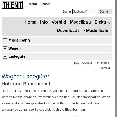
Menü
Inhalt
Suche:
Home
Info
Vorbild
Modellbau
Elektrik
Downloads
▪
Modellbahn
Modellbahn
Übersicht
Grundlagen
Triebfahrzeuge
▪
Wagen
Anlagen
Produkte
Wagen
Übersicht
Fahrwerks–Grundlagen
Fahrwerks–Modellbau
Umbau
Kinder
Ladegüter
Inhalt
Glossar
Kommentar
Übersicht
▪
Holz und Baumaterial
Schüttgüter
Flüssigkeiten
Eigenbau
Toytrain
®
–Wagen
Klein– und Feldbahn
▪
Ladegüter
Kontakt
Technik
Alterung der Schrottladung
Stückgut
Wagen: Ladegüter
Holz und Baumaterial
Holz und Holzerzeugnisse sind ein typisches Ladegut. Gefällte Stämme
werden mit Waldbahnen, Pferdefuhrwerken und Schlitten transportiert. Wenn
es keine Möglichkeit gibt, das Holz zu Flößen zu binden und auf dem
Wasserweg zu transportieren, bietet sich die Eisenbahn an.