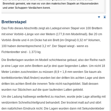
Brennholz gemeint, wie man es von den malerischen Stapeln an Häuserwänden
und unter Schuppen–Vordächern kennt.
Weiter
Sei
nach
Bretterstapel
unten
Das Foto dieses Abschnitts zeigt als Ladegut einen Stapel von 100 Brettern
mit einer Vorbild–Länge von vier Metern (177,8
mm
Modellmaß). Bei 20
cm
Vorbild–Breite und 4
cm
Dicke hat ein Brett (im Original) 0,32
m³
Volumen,
100 haben dementsprechend 3,2
m³
. Der Stapel wiegt - wenn es
Fichtenbretter sind - 1.373
kg
.
Die Bretterlagen wurden im Modell schichtweise gebaut, also der Reihe nach
je eine Lage von zehn Brettern auf je drei quer liegenden Latten. Um nicht 18
Meter Leisten zuschneiden zu müssen (8,9 × 1,8
mm
werden Sie kaum als
konfektioniertes Maß finden) wurden bei der dritten bis achten Lage und dem
dritten bis achten Brett die inneren Teile nicht nachgebildet. Statt dessen
wurden nur Stückchen auf die quer laufenden Latten geklebt.
Um die Ladung halbwegs wetterfest zu machen, wurde jede Lage allseitig mit
verdünntem Schnellschleifgrund behandelt. Der trocknet matt auf und stört
den natürlichen Eindruck nicht. Die Lagen wurden dann mit Sekundenkleber