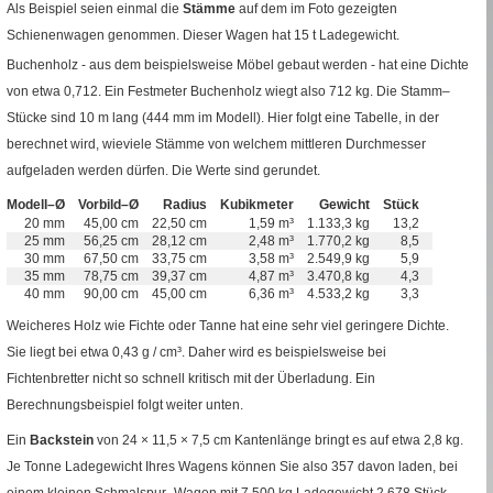
Als Beispiel seien einmal die
Stämme
auf dem im Foto gezeigten
Schienenwagen genommen. Dieser Wagen hat 15
t
Ladegewicht.
Buchenholz - aus dem beispielsweise Möbel gebaut werden - hat eine Dichte
von etwa 0,712. Ein Festmeter Buchenholz wiegt also 712
kg
. Die Stamm–
Stücke sind 10
m
lang (444
mm
im Modell). Hier folgt eine Tabelle, in der
berechnet wird, wieviele Stämme von welchem mittleren Durchmesser
aufgeladen werden dürfen. Die Werte sind gerundet.
Modell–
Ø
Vorbild–
Ø
Radius
Kubikmeter
Gewicht
Stück
20
mm
45,00
cm
22,50
cm
1,59
m³
1.133,3
kg
13,2
25
mm
56,25
cm
28,12
cm
2,48
m³
1.770,2
kg
8,5
30
mm
67,50
cm
33,75
cm
3,58
m³
2.549,9
kg
5,9
35
mm
78,75
cm
39,37
cm
4,87
m³
3.470,8
kg
4,3
40
mm
90,00
cm
45,00
cm
6,36
m³
4.533,2
kg
3,3
Weicheres Holz wie Fichte oder Tanne hat eine sehr viel geringere Dichte.
Sie liegt bei etwa 0,43
g
/
cm³
. Daher wird es beispielsweise bei
Fichtenbretter nicht so schnell kritisch mit der Überladung. Ein
Berechnungsbeispiel folgt weiter unten.
Ein
Backstein
von 24 × 11,5 × 7,5
cm
Kantenlänge bringt es auf etwa 2,8
kg
.
Je Tonne Ladegewicht Ihres Wagens können Sie also 357 davon laden, bei
einem kleinen Schmalspur–Wagen mit 7.500
kg
Ladegewicht 2.678 Stück.