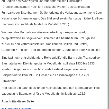
Zu Beginn des zwanzigsten Jahrhunderts stellten Holzwagen
(Drehschemelwagen) noch fünf bis sechs Prozent des Güterwagen–
Fuhrparks der Eisenbahnen. Später erfolgte die Verladung zunehmend über
vierachsige Schienenwagen. Das Bild zeigt so ein Fahrzeug mit drei kräftigen
Stämmen als Fracht (als Modell im Maßstab 1
:
22,5).
Während das Rohholz zur Weiterverarbeitung transportiert wird,
beispielsweise zu Sägewerken, kommen die bearbeiteten Erzeugnisse
zurück zu den Verbrauchsstellen. Das können Balken und Bretter,
Grubenholz, Pfosten– und Telegrafenstangen, Zaunpfähle oder Kisten sein.
Eine fast noch entscheidendere Rolle spielt(e) die Bahn beim Transport von
Baumaterialien. Die hier geplante Modellbahn soll etwa 1930 bis 1935
spielen. Da gab es noch nicht so viele Lastkraftwagen wie heute.
Beispielsweise kam 1935 in Hessen ein Lastkraftwagen auf je 299
Einwohner.
Hier folgen ein paar Tipps für die Nachbildung und den Eigenbau von Holz–
Ladegut und Baumaterial für die Modellbahn im Maßstab 1
:
22,5.
Abschnitte dieser Seite
:
Maße und Gewichte