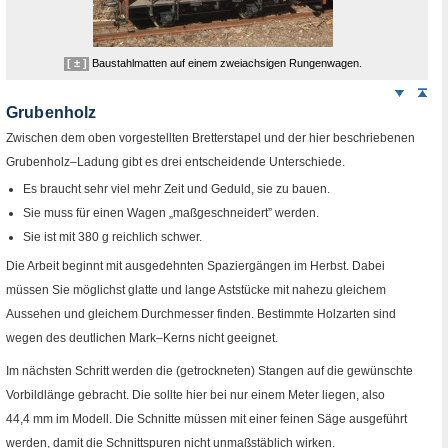
[ ± ]
Baustahlmatten auf einem zweiachsigen Rungenwagen.
Weiter
Sei
nach
Grubenholz
unten
Zwischen dem oben vorgestellten Bretterstapel und der hier beschriebenen
Grubenholz–Ladung gibt es drei entscheidende Unterschiede.
Es braucht sehr viel mehr Zeit und Geduld, sie zu bauen.
Sie muss für einen Wagen „maßgeschneidert” werden.
Sie ist mit 380
g
reichlich schwer.
Die Arbeit beginnt mit ausgedehnten Spaziergängen im Herbst. Dabei
müssen Sie möglichst glatte und lange Aststücke mit nahezu gleichem
Aussehen und gleichem Durchmesser finden. Bestimmte Holzarten sind
wegen des deutlichen Mark–Kerns nicht geeignet.
Im nächsten Schritt werden die (getrockneten) Stangen auf die gewünschte
Vorbildlänge gebracht. Die sollte hier bei nur einem Meter liegen, also
44,4
mm
im Modell. Die Schnitte müssen mit einer feinen Säge ausgeführt
werden, damit die Schnittspuren nicht unmaßstäblich wirken.