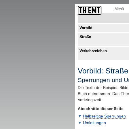
Fußzeile mit Links zu übergeordneten Seiten und Funktionen.
Menü
Vorbild
Straße
Verkehrzeichen
Vorbild: Straß
Sperrungen und U
Die Texte der Beispiel–Bild
Buch entnommen. Das Thema 
Vorkriegszeit.
Abschnitte dieser Seite
:
Halbseitige Sperrungen
Umleitungen