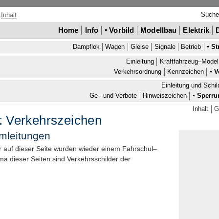
Such
Inhalt
Home
Info
▪
Vorbild
Modellbau
Elektrik
Dampflok
Wagen
Gleise
Signale
Betrieb
▪
St
Einleitung
Kraftfahrzeug–Model
Verkehrsordnung
Kennzeichen
▪
V
Einleitung und Schil
Ge– und Verbote
Hinweiszeichen
▪
Sperru
Inhalt
G
e: Verkehrszeichen
mleitungen
er auf dieser Seite wurden wieder einem Fahrschul–
dieser Seiten sind Verkehrsschilder der