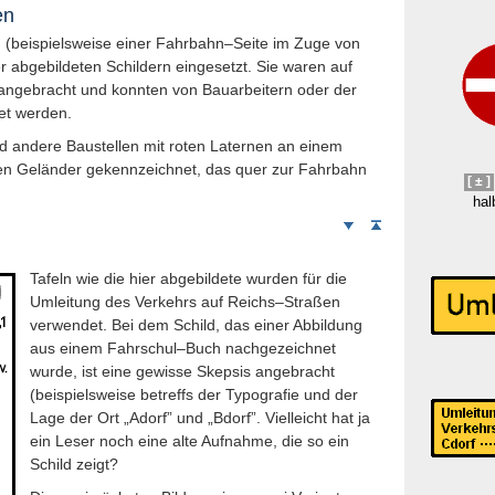
en
n (beispielsweise einer Fahrbahn–Seite im Zuge von
r abgebildeten Schildern eingesetzt. Sie waren auf
 angebracht und konnten von Bauarbeitern oder der
et werden.
d andere Baustellen mit roten Laternen an einem
nen Geländer gekennzeichnet, das quer zur Fahrbahn
[ ± ]
hal
Weiter
Seitenanfang
nach
unten
Tafeln wie die hier abgebildete wurden für die
Umleitung des Verkehrs auf Reichs–Straßen
verwendet. Bei dem Schild, das einer Abbildung
aus einem Fahrschul–Buch nachgezeichnet
wurde, ist eine gewisse Skepsis angebracht
(beispielsweise betreffs der Typografie und der
Lage der Ort „Adorf” und „Bdorf”. Vielleicht hat ja
ein Leser noch eine alte Aufnahme, die so ein
Schild zeigt?