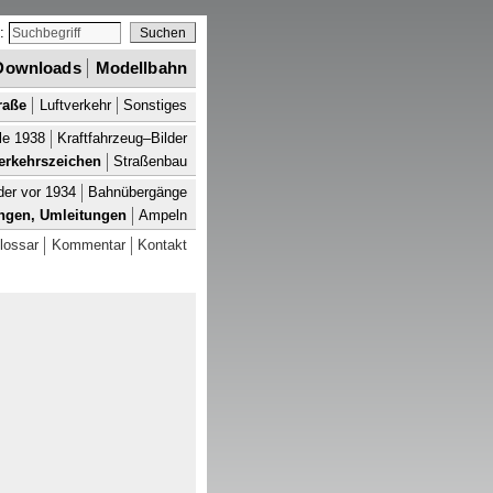
e:
Downloads
Modellbahn
raße
Luftverkehr
Sonstiges
le 1938
Kraftfahrzeug–Bilder
erkehrszeichen
Straßenbau
der vor 1934
Bahnübergänge
ngen, Umleitungen
Ampeln
lossar
Kommentar
Kontakt