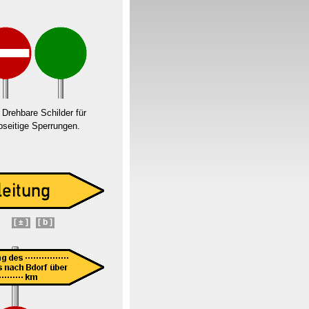
Drehbare Schilder für
bseitige Sperrungen.
[ ± ]
[ b ]