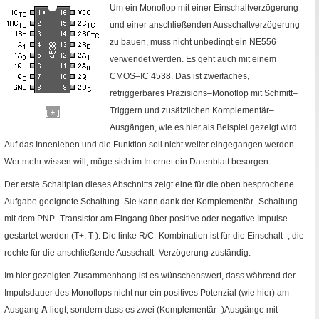
Um ein Monoflop mit einer Einschaltverzögerung
und einer anschließenden Ausschaltverzögerung
zu bauen, muss nicht unbedingt ein
NE
556
verwendet werden. Es geht auch mit einem
CMOS
–
IC
4538. Das ist zweifaches,
retriggerbares Präzisions–Monoflop mit Schmitt–
Triggern und zusätzlichen Komplementär–
[ ± ]
Ausgängen, wie es hier als Beispiel gezeigt wird.
Auf das Innenleben und die Funktion soll nicht weiter eingegangen werden.
Wer mehr wissen will, möge sich im
Internet
ein Datenblatt besorgen.
Der erste Schaltplan dieses Abschnitts zeigt eine für die oben besprochene
Aufgabe geeignete Schaltung. Sie kann dank der Komplementär–Schaltung
mit dem
PNP
–Transistor am Eingang über positive oder negative Impulse
gestartet werden (T+, T-). Die linke
R/C
–Kombination ist für die Einschalt–, die
rechte für die anschließende Ausschalt–Verzögerung zuständig.
Im hier gezeigten Zusammenhang ist es wünschenswert, dass während der
Impulsdauer des Monoflops nicht nur ein positives Potenzial (wie hier) am
Ausgang
A
liegt, sondern dass es zwei (Komplementär–)Ausgänge mit