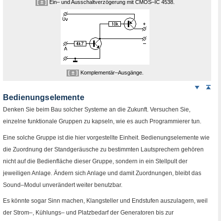
[ ± ]
Ein– und Ausschaltverzögerung mit
CMOS
–
IC
4538.
[ ± ]
Komplementär–Ausgänge.
Weiter
Sei
nach
Bedienungselemente
unten
Denken Sie beim Bau solcher Systeme an die Zukunft. Versuchen Sie,
einzelne funktionale Gruppen zu kapseln, wie es auch Programmierer tun.
Eine solche Gruppe ist die hier vorgestellte Einheit. Bedienungselemente wie
die Zuordnung der Standgeräusche zu bestimmten Lautsprechern gehören
nicht auf die Bedienfläche dieser Gruppe, sondern in ein Stellpult der
jeweiligen Anlage. Ändern sich Anlage und damit Zuordnungen, bleibt das
Sound
–Modul unverändert weiter benutzbar.
Es könnte sogar Sinn machen, Klangsteller und Endstufen auszulagern, weil
der Strom–, Kühlungs– und Platzbedarf der Generatoren bis zur