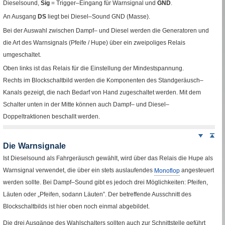
Dieselsound,
Sig
=
Trigger
–Eingang für Warnsignal und
GND
.
An Ausgang
DS
liegt bei Diesel–
Sound
GND
(Masse).
Bei der Auswahl zwischen Dampf– und Diesel werden die Generatoren und
die Art des Warnsignals (Pfeife
/
Hupe) über ein zweipoliges
Relais
umgeschaltet.
Oben links ist das
Relais
für die Einstellung der Mindestspannung.
Rechts im Blockschaltbild werden die Komponenten des Standgeräusch–
Kanals gezeigt, die nach Bedarf von Hand zugeschaltet werden. Mit dem
Schalter unten in der Mitte können auch Dampf– und Diesel–
Doppeltraktionen beschallt werden.
Weiter
Sei
nach
Die Warnsignale
unten
Ist Dieselsound als Fahrgeräusch gewählt, wird über das
Relais
die Hupe als
Warnsignal verwendet, die über ein stets auslaufendes
Monoflop
angesteuert
werden sollte. Bei Dampf–
Sound
gibt es jedoch drei Möglichkeiten: Pfeifen,
Läuten oder „Pfeifen, sodann Läuten”. Der betreffende Ausschnitt des
Blockschaltbilds ist hier oben noch einmal abgebildet.
Die drei Ausgänge des Wahlschalters sollten auch zur Schnittstelle geführt