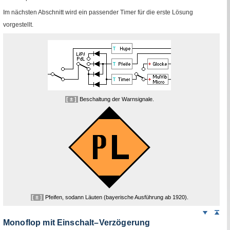
Im nächsten Abschnitt wird ein passender
Timer
für die erste Lösung
vorgestellt.
[ ± ]
Beschaltung der Warnsignale.
[ ± ]
Pfeifen, sodann Läuten (bayerische Ausführung ab 1920).
Weiter
Sei
nach
Monoflop mit Einschalt–Verzögerung
unten