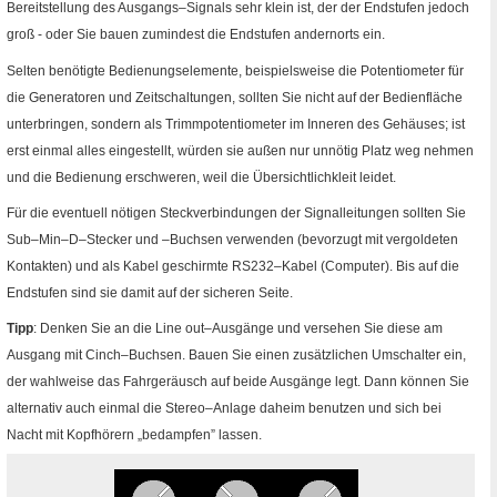
Bereitstellung des Ausgangs–Signals sehr klein ist, der der Endstufen jedoch
groß - oder Sie bauen zumindest die Endstufen andernorts ein.
Selten benötigte Bedienungselemente, beispielsweise die Potentiometer für
die Generatoren und Zeitschaltungen, sollten Sie nicht auf der Bedienfläche
unterbringen, sondern als Trimmpotentiometer im Inneren des Gehäuses; ist
erst einmal alles eingestellt, würden sie außen nur unnötig Platz weg nehmen
und die Bedienung erschweren, weil die Übersichtlichkleit leidet.
Für die eventuell nötigen Steckverbindungen der Signalleitungen sollten Sie
Sub–Min–D–Stecker und –Buchsen verwenden (bevorzugt mit vergoldeten
Kontakten) und als Kabel geschirmte
RS232
–Kabel (Computer). Bis auf die
Endstufen sind sie damit auf der sicheren Seite.
Tipp
: Denken Sie an die
Line out
–Ausgänge und versehen Sie diese am
Ausgang mit
Cinch–
Buchsen. Bauen Sie einen zusätzlichen Umschalter ein,
der wahlweise das Fahrgeräusch auf beide Ausgänge legt. Dann können Sie
alternativ auch einmal die Stereo–Anlage daheim benutzen und sich bei
Nacht mit Kopfhörern „bedampfen” lassen.