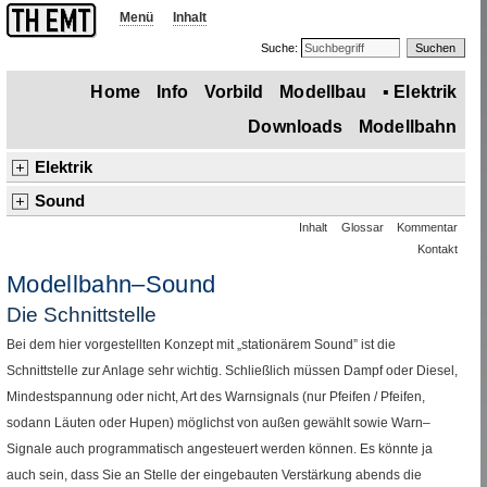
Menü
Inhalt
Suche:
Home
Info
Vorbild
Modellbau
▪
Elektrik
Downloads
Modellbahn
Elektrik
Übersicht
Basiswissen und Logik
Grund–, Speicher–, Zeitschaltungen
Sound
Inhalt
Glossar
Kommentar
Einleitung
Generatoren
Mischer, Klangregelung, Endstufen
Stromversorgung, Sicherung, Fahrbetrieb
Gleisabschnitte
Kontakt
▪
Schnittstelle
Weichen und Signale
▪
Sound
Digital–Betrieb
Modellbahn–
Sound
Die Schnittstelle
Bei dem hier vorgestellten Konzept mit „stationärem
Sound
” ist die
Schnittstelle zur Anlage sehr wichtig. Schließlich müssen Dampf oder Diesel,
Mindestspannung oder nicht, Art des Warnsignals (nur Pfeifen
/
Pfeifen,
sodann Läuten oder Hupen) möglichst von außen gewählt sowie Warn–
Signale auch programmatisch angesteuert werden können. Es könnte ja
auch sein, dass Sie an Stelle der eingebauten Verstärkung abends die