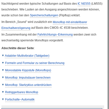
Nachfolgend werden typische Schaltungen auf Basis des
IC
NE
555
(
LM
555)
beschrieben. Wie Lasten an den Ausgang angeschlossen werden können,
wurde schon bei den
Speicherschaltungen
(
Flipflop
) erklärt.
Im Bereich „
Sound
” wird zusätzlich ein
Monoflop mit einstellbarer
Einschaltverzögerung
auf Basis des
CMOS
–
IC
4538 beschrieben.
Im Zusammenhang mit der
Fahrtrichtungs–Erkennung
werden zwei sich
wechselseitig sperrende Monoflops vorgestellt.
Abschnitte dieser Seite
:
Astabiler Multivibrator (Taktgeber)
Formeln und Formular zu seiner Berechnung
Monostabile Kippstufe (
Monoflops
)
Monoflop
: Impulsdauer berechnen
Monoflop
: Startzyklus unterdrücken
Retriggerbares
Monoflop
Fortschalte–Automatik