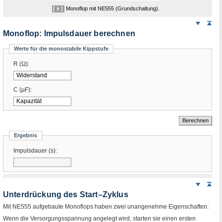
[ ± ]
Monoflop
mit
NE
555 (Grundschaltung).
Weiter
Sei
nach
Monoflop
: Impulsdauer berechnen
unten
Werte für die monostabile Kippstufe
R
(
Ω
)
:
C
(
µF
)
:
Ergebnis
Impulsdauer (
s
)
:
Weiter
Sei
nach
Unterdrückung des Start–Zyklus
unten
Mit
NE
555 aufgebaute
Monoflops
haben zwei unangenehme Eigenschaften:
Wenn die Versorgungsspannung angelegt wird, starten sie einen ersten