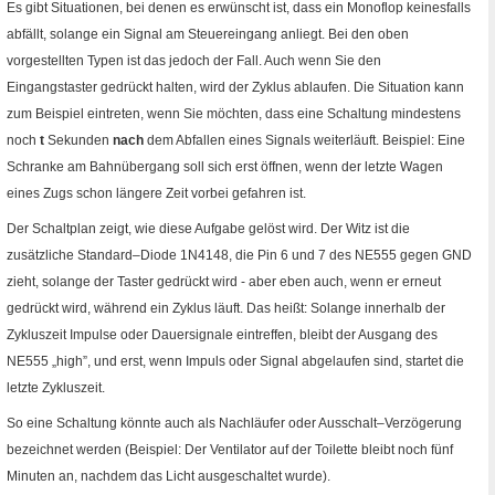
Es gibt Situationen, bei denen es erwünscht ist, dass ein
Monoflop
keinesfalls
abfällt, solange ein Signal am Steuereingang anliegt. Bei den oben
vorgestellten Typen ist das jedoch der Fall. Auch wenn Sie den
Eingangstaster gedrückt halten, wird der Zyklus ablaufen. Die Situation kann
zum Beispiel eintreten, wenn Sie möchten, dass eine Schaltung mindestens
noch
t
Sekunden
nach
dem Abfallen eines Signals weiterläuft. Beispiel: Eine
Schranke am Bahnübergang soll sich erst öffnen, wenn der letzte Wagen
eines Zugs schon längere Zeit vorbei gefahren ist.
Der Schaltplan zeigt, wie diese Aufgabe gelöst wird. Der Witz ist die
zusätzliche Standard–Diode
1N4148
, die
Pin
6 und 7 des
NE
555 gegen
GND
zieht, solange der Taster gedrückt wird - aber eben auch, wenn er erneut
gedrückt wird, während ein Zyklus läuft. Das heißt: Solange innerhalb der
Zykluszeit Impulse oder Dauersignale eintreffen, bleibt der Ausgang des
NE
555 „
high
”, und erst, wenn Impuls oder Signal abgelaufen sind, startet die
letzte Zykluszeit.
So eine Schaltung könnte auch als Nachläufer oder Ausschalt–Verzögerung
bezeichnet werden (Beispiel: Der Ventilator auf der Toilette bleibt noch fünf
Minuten an, nachdem das Licht ausgeschaltet wurde).