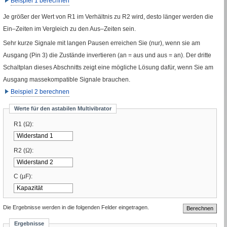
Beispiel 1 berechnen
Je größer der Wert von
R1
im Verhältnis zu
R2
wird, desto länger werden die
Ein–Zeiten im Vergleich zu den Aus–Zeiten sein.
Sehr kurze Signale mit langen Pausen erreichen Sie (nur), wenn sie am
Ausgang (
Pin
3) die Zustände invertieren (an
=
aus und aus
=
an). Der dritte
Schaltplan dieses Abschnitts zeigt eine mögliche Lösung dafür, wenn Sie am
Ausgang massekompatible Signale brauchen.
Beispiel 2 berechnen
Werte für den astabilen Multivibrator
R1
(
Ω
)
:
R2
(
Ω
)
:
C
(
µF
)
:
Die Ergebnisse werden in die folgenden Felder eingetragen.
Ergebnisse