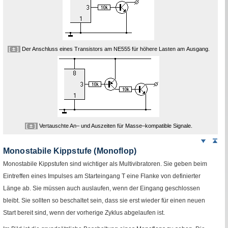
[ ± ]
Der Anschluss eines Transistors am
NE
555 für höhere Lasten am Ausgang.
[ ± ]
Vertauschte An– und Auszeiten für Masse–kompatible Signale.
Weiter
Sei
nach
Monostabile Kippstufe (
Monoflop
)
unten
Monostabile Kippstufen sind wichtiger als Multivibratoren. Sie geben beim
Eintreffen eines Impulses am Starteingang T eine Flanke von definierter
Länge ab. Sie müssen auch auslaufen, wenn der Eingang geschlossen
bleibt. Sie sollten so beschaltet sein, dass sie erst wieder für einen neuen
Start bereit sind, wenn der vorherige Zyklus abgelaufen ist.