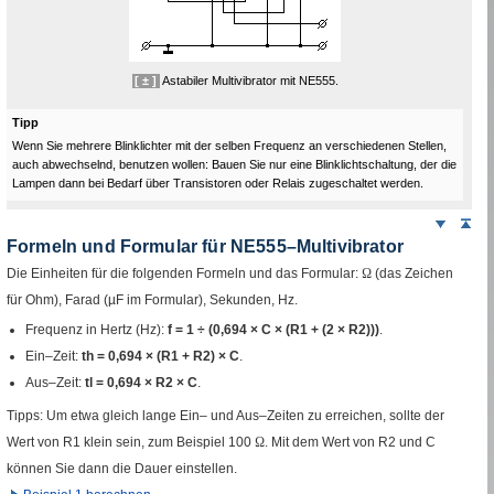
[ ± ]
Astabiler Multivibrator mit
NE
555.
Tipp
Wenn Sie mehrere Blinklichter mit der selben Frequenz an verschiedenen Stellen,
auch abwechselnd, benutzen wollen: Bauen Sie nur eine Blinklichtschaltung, der die
Lampen dann bei Bedarf über Transistoren oder
Relais
zugeschaltet werden.
Weiter
Sei
nach
Formeln und Formular für
NE
555–Multivibrator
unten
Die Einheiten für die folgenden Formeln und das Formular:
Ω
(das Zeichen
für Ohm), Farad (
µF
im Formular), Sekunden,
Hz
.
Frequenz in Hertz (
Hz
):
f
=
1
÷
(0,694 × C × (
R1
+ (2 ×
R2
)))
.
Ein–Zeit:
th
=
0,694 × (
R1
+
R2
) × C
.
Aus–Zeit:
tl
=
0,694 ×
R2
× C
.
Tipps: Um etwa gleich lange Ein– und Aus–Zeiten zu erreichen, sollte der
Wert von
R1
klein sein, zum Beispiel 100
Ω
. Mit dem Wert von
R2
und C
können Sie dann die Dauer einstellen.