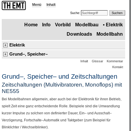
Menü
Inhalt
Suche:
Home
Info
Vorbild
Modellbau
▪
Elektrik
Downloads
Modellbahn
Elektrik
Übersicht
Basiswissen und Logik
Grund–, Speicher–
und Zeitschaltungen
Inhalt
Glossar
Kommentar
▪
Grund–, Speicher–, Zeitschaltungen
Kontakt
Grundschaltungen
IC
NE
555
Speicherschaltungen (Flipflops)
Stromversorgung, Sicherung, Fahrbetrieb
Gleisabschnitte
Grund–, Speicher– und Zeitschaltungen
▪
Zeitschaltungen (Multivibratoren, Monoflops)
Schmitt–
Trigger
Weichen und Signale
Sound
Digital–Betrieb
Zeitschaltungen (Multivibratoren,
Monoflops
) mit
NE
555
Bei Modellbahnen allgemein, aber auch bei der Elektronik für ihren Betrieb,
spielt Zeit eine ganz entscheidende Rolle. Beispiele sind die Umwandlung
kurzer Impulse zu solchen von definierter Dauer, Ein– und Ausschalt–
Verzögerung, Fortschalte–Automatik und Taktgeber (zum Beispiel für
Blinklichter
/
Wechselblinker).