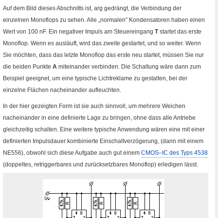
Auf dem Bild dieses Abschnitts ist, arg gedrängt, die Verbindung der
einzelnen
Monoflops
zu sehen. Alle „normalen” Kondensatoren haben einen
Wert von 100
nF
. Ein negativer Impuls am Steuereingang
T
startet das erste
Monoflop
. Wenn es ausläuft, wird das zweite gestartet, und so weiter. Wenn
Sie möchten, dass das letzte
Monoflop
das erste neu startet, müssen Sie nur
die beiden Punkte
A
miteinander verbinden. Die Schaltung wäre dann zum
Beispiel geeignet, um eine typische Lichtreklame zu gestalten, bei der
einzelne Flächen nacheinander aufleuchten.
In der hier gezeigten Form ist sie auch sinnvoll, um mehrere Weichen
nacheinander in eine definierte Lage zu bringen, ohne dass alle Antriebe
gleichzeitig schalten. Eine weitere typische Anwendung wären eine mit einer
definierten Impulsdauer kombinierte Einschaltverzögerung, (dann mit einem
NE
556), obwohl sich diese Aufgabe auch gut einem
CMOS
–
IC
des Typs 4538
(doppeltes, retriggerbares und zurücksetzbares
Monoflop
) erledigen lässt.