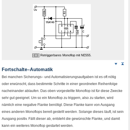
[ ± ]
Retriggerbares
Monoflop
mit
NE
555.
Weiter
Sei
nach
Fortschalte–Automatik
unten
Bei manchen Sicherungs– und Automatisierungsaufgaben ist es oft nötig
oder erwünscht, dass bestimmte Schritte in einer geordneten Reihenfolge
nacheinander ablaufen. Das oben vorgestellte
Monoflop
ist für diese Zwecke
sehr gut geeignet. Um so ein
Monoflop
zu triggern, also zu starten, wird
nämlich eine negative Flanke benötigt. Diese Flanke kann von Ausgang
eines anderen
Monoflops
bereit gestellt werden. Solange dieses läuft, ist sein
Ausgang positiv. Fällt dieser ab, entsteht die gewünschte Flanke, und damit
kann ein weiteres
Monoflop
gestartet werden.