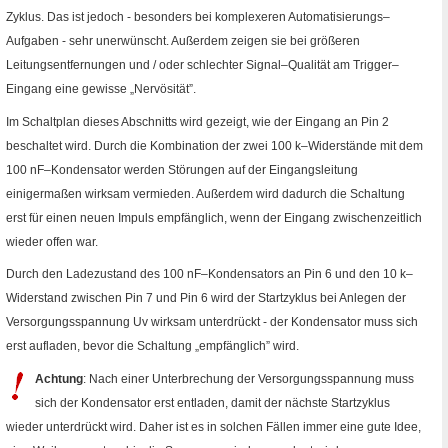
Zyklus. Das ist jedoch - besonders bei komplexeren Automatisierungs–
Aufgaben - sehr unerwünscht. Außerdem zeigen sie bei größeren
Leitungsentfernungen und
/
oder schlechter Signal–Qualität am
Trigger
–
Eingang eine gewisse „Nervösität”.
Im Schaltplan dieses Abschnitts wird gezeigt, wie der Eingang an
Pin
2
beschaltet wird. Durch die Kombination der zwei 100
k
–Widerstände mit dem
100
nF
–Kondensator werden Störungen auf der Eingangsleitung
einigermaßen wirksam vermieden. Außerdem wird dadurch die Schaltung
erst für einen neuen Impuls empfänglich, wenn der Eingang zwischenzeitlich
wieder offen war.
Durch den Ladezustand des 100
nF
–Kondensators an
Pin
6 und den 10
k
–
Widerstand zwischen
Pin
7 und
Pin
6 wird der Startzyklus bei Anlegen der
Versorgungsspannung
Uv
wirksam unterdrückt - der Kondensator muss sich
erst aufladen, bevor die Schaltung „empfänglich” wird.
Achtung
: Nach einer Unterbrechung der Versorgungsspannung muss
sich der Kondensator erst entladen, damit der nächste Startzyklus
wieder unterdrückt wird. Daher ist es in solchen Fällen immer eine gute Idee,