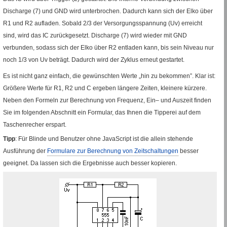
Discharge
(7) und
GND
wird unterbrochen. Dadurch kann sich der Elko über
R1
und
R2
aufladen. Sobald
2/3
der Versorgungsspannung (
Uv
) erreicht
sind, wird das
IC
zurückgesetzt.
Discharge
(7) wird wieder mit
GND
verbunden, sodass sich der Elko über
R2
entladen kann, bis sein Niveau nur
noch
1/3
von
Uv
beträgt. Dadurch wird der Zyklus erneut gestartet.
Es ist nicht ganz einfach, die gewünschten Werte „hin zu bekommen”. Klar ist:
Größere Werte für
R1
,
R2
und C ergeben längere Zeiten, kleinere kürzere.
Neben den Formeln zur Berechnung von Frequenz, Ein– und Auszeit finden
Sie im folgenden Abschnitt ein Formular, das Ihnen die Tipperei auf dem
Taschenrecher erspart.
Tipp
: Für Blinde und Benutzer ohne
JavaScript
ist die allein stehende
Ausführung der
Formulare zur Berechnung von Zeitschaltungen
besser
geeignet. Da lassen sich die Ergebnisse auch besser kopieren.