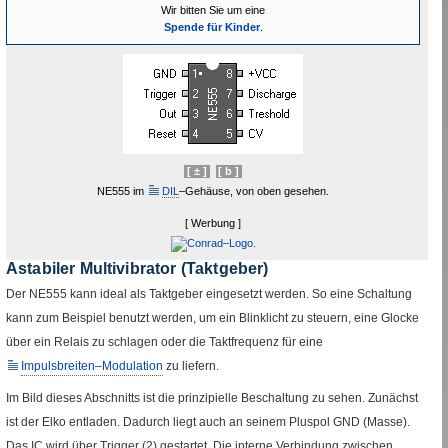
Wir bitten Sie um eine
Spende für Kinder
.
[ ± ]
[ b ]
NE
555 im
Link
DIL
–Gehäuse, von oben gesehen.
zum
[ Werbung ]
Glossar
Astabiler Multivibrator (Taktgeber)
Der
NE
555 kann ideal als Taktgeber eingesetzt werden. So eine Schaltung
kann zum Beispiel benutzt werden, um ein Blinklicht zu steuern, eine Glocke
über ein
Relais
zu schlagen oder die Taktfrequenz für eine
Impulsbreiten–Modulation
zu liefern.
Link zum Glossar
Im Bild dieses Abschnitts ist die prinzipielle Beschaltung zu sehen. Zunächst
ist der Elko entladen. Dadurch liegt auch an seinem Pluspol
GND
(Masse).
Das
IC
wird über
Trigger
(2) gestartet. Die interne Verbindung zwischen