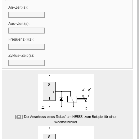
An–Zeit (
s
)
:
Aus–Zeit (
s
)
:
Frequenz (
Hz
)
:
Zyklus–Zeit (
s
)
:
[ ± ]
Der Anschluss eines Relais' am
NE
555, zum Beispiel für einen
Wechselblinker.