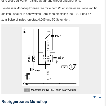
eine Weile zu warten, bis die Spannung wieder angelegt wird.
Bei diesem
Monoflop
können Sie mit einem Potentiometer an Stelle von
R1
die Impulsdauer in sehr weiten Bereichen einstellen, bei 100
k
und 47
µF
zum Beispiel zwischen etwa 0,005 und 50 Sekunden.
[ ± ]
Monoflop
mit
NE
555 (ohne Startzyklus).
Weiter
Sei
nach
Retriggerbares
Monoflop
unten