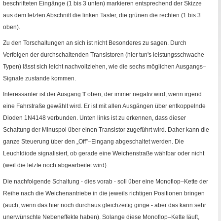
beschrifteten Eingänge (1 bis 3 unten) markieren entsprechend der Skizze
aus dem letzten Abschnitt die linken Taster, die grünen die rechten (1 bis 3
oben).
Zu den Torschaltungen an sich ist nicht Besonderes zu sagen. Durch
Verfolgen der durchschaltenden Transistoren (hier tun's leistungsschwache
Typen) lässt sich leicht nachvollziehen, wie die sechs möglichen Ausgangs–
Signale zustande kommen.
Interessanter ist der Ausgang
T
oben, der immer negativ wird, wenn irgend
eine Fahrstraße gewählt wird. Er ist mit allen Ausgängen über entkoppelnde
Dioden
1N4148
verbunden. Unten links ist zu erkennen, dass dieser
Schaltung der Minuspol über einen Transistor zugeführt wird. Daher kann die
ganze Steuerung über den „
Off
”–Eingang abgeschaltet werden. Die
Leuchtdiode signalisiert, ob gerade eine Weichenstraße wählbar oder nicht
(weil die letzte noch abgearbeitet wird).
Die nachfolgende Schaltung - dies vorab - soll über eine
Monoflop
–Kette der
Reihe nach die Weichenantriebe in die jeweils richtigen Positionen bringen
(auch, wenn das hier noch durchaus gleichzeitig ginge - aber das kann sehr
unerwünschte Nebeneffekte haben). Solange diese
Monoflop
–Kette läuft,