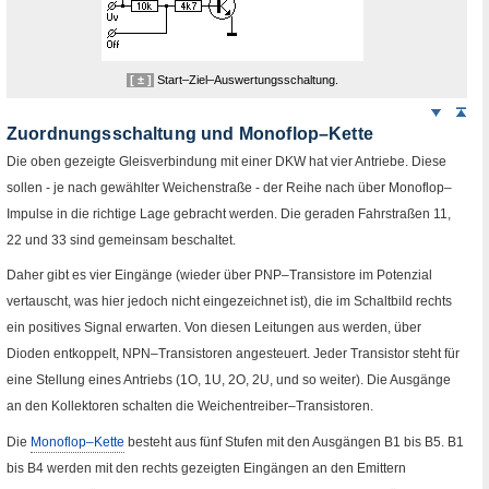
[ ± ]
Start–Ziel–Auswertungsschaltung.
Weiter
Sei
nach
Zuordnungsschaltung und Monoflop–Kette
unten
Die oben gezeigte Gleisverbindung mit einer
DKW
hat vier Antriebe. Diese
sollen - je nach gewählter Weichenstraße - der Reihe nach über
Monoflop
–
Impulse in die richtige Lage gebracht werden. Die geraden Fahrstraßen
11
,
22
und
33
sind gemeinsam beschaltet.
Daher gibt es vier Eingänge (wieder über
PNP
–Transistore im Potenzial
vertauscht, was hier jedoch nicht eingezeichnet ist), die im Schaltbild rechts
ein positives Signal erwarten. Von diesen Leitungen aus werden, über
Dioden entkoppelt,
NPN
–Transistoren angesteuert. Jeder Transistor steht für
eine Stellung eines Antriebs (
1O
,
1U
,
2O
,
2U
, und so weiter). Die Ausgänge
an den Kollektoren schalten die Weichentreiber–Transistoren.
Die
Monoflop
–Kette
besteht aus fünf Stufen mit den Ausgängen
B1
bis
B5
.
B1
bis
B4
werden mit den rechts gezeigten Eingängen an den Emittern