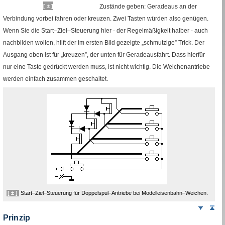
[ ± ]
Zustände geben: Geradeaus an der
Verbindung vorbei fahren oder kreuzen. Zwei Tasten würden also genügen.
Wenn Sie die Start–Ziel–Steuerung hier - der Regelmäßigkeit halber - auch
nachbilden wollen, hilft der im ersten Bild gezeigte „schmutzige” Trick. Der
Ausgang oben ist für „kreuzen”, der unten für Geradeausfahrt. Dass hierfür
nur eine Taste gedrückt werden muss, ist nicht wichtig. Die Weichenantriebe
werden einfach zusammen geschaltet.
[ ± ]
Start–Ziel–Steuerung für Doppelspul–Antriebe bei Modelleisenbahn–Weichen.
Weiter
Sei
nach
Prinzip
unten