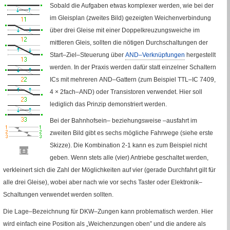
Sobald die Aufgaben etwas komplexer werden, wie bei der
im Gleisplan (zweites Bild) gezeigten Weichenverbindung
über drei Gleise mit einer Doppelkreuzungsweiche im
mittleren Gleis, sollten die nötigen Durchschaltungen der
Start–Ziel–Steuerung über
AND
–Verknüpfungen
hergestellt
werden. In der Praxis werden dafür statt einzelner Schaltern
ICs
mit mehreren
AND
–Gattern (zum Beispiel
TTL
–
IC
7409,
4 × 2fach–
AND
) oder Transistoren verwendet. Hier soll
lediglich das Prinzip demonstriert werden.
Bei der Bahnhofsein– beziehungsweise –ausfahrt im
zweiten Bild gibt es sechs mögliche Fahrwege (siehe erste
Skizze). Die Kombination 2-1 kann es zum Beispiel nicht
[ ± ]
geben. Wenn stets alle (vier) Antriebe geschaltet werden,
verkleinert sich die Zahl der Möglichkeiten auf vier (gerade Durchfahrt gilt für
alle drei Gleise), wobei aber nach wie vor sechs Taster oder Elektronik–
Schaltungen verwendet werden sollten.
Die Lage–Bezeichnung für
DKW
–Zungen kann problematisch werden. Hier
wird einfach eine Position als „Weichenzungen oben” und die andere als