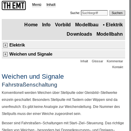
Menü
Inhalt
Suche:
Home
Info
Vorbild
Modellbau
▪
Elektrik
Downloads
Modellbahn
Elektrik
Übersicht
Basiswissen und Logik
Grund–, Speicher–, Zeitschaltungen
Weichen und Signale
Inhalt
Glossar
Kommentar
Antrieb und Ansteuerung
Rückmeldung
▪
Fahrstraßen
Sicherung
Stromversorgung, Sicherung, Fahrbetrieb
Gleisabschnitte
Kontakt
▪
Weichen und Signale
Sound
Digital–Betrieb
Weichen und Signale
Fahrstraßenschaltung
Konventionell werden Weichen über Stellpulte oder Gleisbild–Stellwerke
einzeln geschaltet. Besonders Stellpulte mit Tastern oder Wippen sind da
unerfreulich: Es gibt keine Analogie zur Weichenstellung. Die Nummer des
Stellpults muss der einer Weiche zugeordnet sein.
Besser sind Fahrstraßen–Schaltungen mit Start–Ziel–Steuerung. Das richtige
Stellen von Weichen - besonders bei Doppelkreuzungs– und Dreiweg–