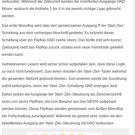
verbunden. Während der Zykluszeit werden die invertierten Ausgänge
GND
führen, wodurch die Antriebe 1 bis 4 in die jeweils richtige Lage gebracht
werden.
Das erste
Monoflop
wird über den gemeinsamen Ausgang
T
der Start–Ziel–
Schaltung aus dem vorherigen Abschnitt gestartet. Es entzieht dieser
Schaltung über ein
Flipflop
GND
(siehe oben). Das fünfte (mit sehr kurzer
Zykluszeit) setzt das
Flipflop
zurück, sodass eine neue Fahrstraße gewählt
werden kann.
Aufmerksamen Lesern wird sicher schon aufgefallen sein, dass diese Logik
so noch nicht funktioniert. Zum einen müssten die Start–Ziel–Taster während
der gesamten Stellzeit gedrückt bleiben. Zum anderen würde die Zuordnung
sofort wirkungslos, wenn der Start–Ziel–Schaltung
GND
entzogen wird.
Daher setzen die Ausgänge der Start–Ziel–Steuerung als Zwischenschritt
eines von sechs
Flipflops
, die zum Beispiel aus drei
NE
556 aufgebaut
werden können. Diese
Flipflops
werden gemeinsam vom fünften
Monoflop
der Fortschaltung zurückgesetzt. Während sie gesetzt sind, halten sie den
betreffenden Ausgang der Start–Ziel–Steuerung mit
GND
verbunden.