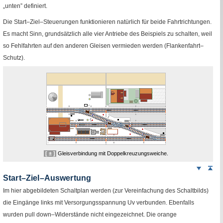
„unten” definiert.
Die Start–Ziel–Steuerungen funktionieren natürlich für beide Fahrtrichtungen.
Es macht Sinn, grundsätzlich alle vier Antriebe des Beispiels zu schalten, weil
so Fehlfahrten auf den anderen Gleisen vermieden werden (Flankenfahrt–
Schutz).
[ ± ]
Gleisverbindung mit Doppelkreuzungsweiche.
Weiter
Sei
nach
Start–Ziel–Auswertung
unten
Im hier abgebildeten Schaltplan werden (zur Vereinfachung des Schaltbilds)
die Eingänge links mit Versorgungsspannung
Uv
verbunden. Ebenfalls
wurden
pull down
–Widerstände nicht eingezeichnet. Die orange