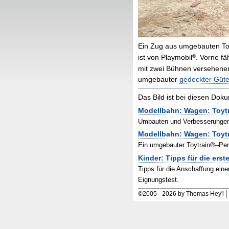
Ein Zug aus umgebauten
To
®
ist von Playmobil
. Vorne fä
mit zwei Bühnen versehene
umgebauter
gedeckter Güt
Das Bild ist bei diesen Do
Modellbahn: Wagen: Toy
Umbauten und Verbesserungen 
Modellbahn: Wagen: Toy
Ein umgebauter Toytrain®–Per
Kinder: Tipps für die ers
Tipps für die Anschaffung eine
Eignungstest.
©
2005
-
2026 by Thomas Hey'l