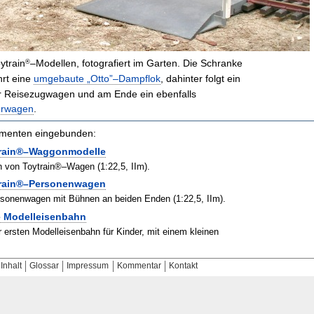
®
ytrain
–Modellen, fotografiert im Garten. Die Schranke
hrt eine
umgebaute „Otto”–Dampflok
, dahinter folgt ein
r Reisezugwagen und am Ende ein ebenfalls
erwagen
.
kumenten eingebunden:
train®–Waggonmodelle
von Toytrain®–Wagen (1:22,5, IIm).
train®–Personenwagen
sonenwagen mit Bühnen an beiden Enden (1:22,5, IIm).
te Modelleisenbahn
r ersten Modelleisenbahn für Kinder, mit einem kleinen
Inhalt
Glossar
Impressum
Kommentar
Kontakt