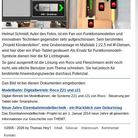
Helmut Schmidt, Autor des Fotos, ist ein Fan von Funktionsmodellen und
innovativen Techniken gegenüber sehr aufgeschlossen. Sein berühmtes
„Projekt Klosterstollen”, eine Grubenanlage im Maßstab 1
:
22,5 mit
IIf
-Gleisen,
wird hier über ein
iPad–Tablet
gesteuert. Als Ersatz für Funktionsmodell–
Symbole dienen hier die für Lichtsignale.
So ganz ausgereift ist die Lösung von Roco und Fleischmann wohl noch
nicht, wie etliche Benutzer zum Thema schreiben. Sie hat jedoch für
bestimmte Anwendungszwecke durchaus Potenzial.
Das Bild ist bei diesen Dokumenten eingebunden:
Modellbahn: Digitalbetrieb: Roco Z21 und z21
Digital–Betrieb bei Modellbahnen: die Systeme Z21 und z21 von Roco - Steuerung per
Tablet oder Smartphone.
Neun Jahre Eisenbahnmodelltechnik - ein Rückblick zum Geburtstag
Das Eisenbahnmodelltechnik–Projekt ist am 1. Januar 2014 neun Jahre alt geworden:
Informationen zur Geschichte von THEMT.
©
2005
-
2026 by Thomas Hey'l
Inhalt
Glossar
Impressum
Kommentar
Kontakt