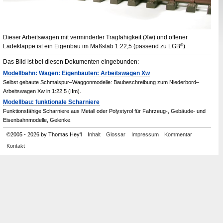
Dieser Arbeitswagen mit verminderter Tragfähigkeit (
Xw
) und offener
Ladeklappe ist ein Eigenbau im Maßstab 1
:
22,5 (passend zu
LGB
®
).
Das Bild ist bei diesen Dokumenten eingebunden:
Modellbahn: Wagen: Eigenbauten: Arbeitswagen Xw
Selbst gebaute Schmalspur–Waggonmodelle: Baubeschreibung zum Niederbord–
Arbeitswagen Xw in 1:22,5 (IIm).
Modellbau: funktionale Scharniere
Funktionsfähige Scharniere aus Metall oder Polystyrol für Fahrzeug-, Gebäude- und
Eisenbahnmodelle, Gelenke.
©
2005
-
2026 by Thomas Hey'l
Inhalt
Glossar
Impressum
Kommentar
Kontakt