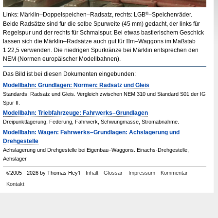
Links: Märklin–Doppelspeichen–Radsatz, rechts:
LGB
®
–Speichenräder.
Beide Radsätze sind für die selbe Spurweite (45
mm
) gedacht, der links für
Regelspur und der rechts für Schmalspur. Bei etwas bastlerischem Geschick
II
lassen sich die Märklin–Radsätze auch gut für
m
–Waggons im Maßstab
1
:
22,5 verwenden. Die niedrigen Spurkränze bei Märklin entsprechen den
NEM
(Normen europäischer Modellbahnen).
Das Bild ist bei diesen Dokumenten eingebunden:
Modellbahn: Grundlagen: Normen: Radsatz und Gleis
Standards: Radsatz und Gleis. Vergleich zwischen NEM 310 und Standard S01 der IG
Spur II.
Modellbahn: Triebfahrzeuge: Fahrwerks–Grundlagen
Dreipunktlagerung, Federung, Fahrwerk, Schwungmasse, Stromabnahme.
Modellbahn: Wagen: Fahrwerks–Grundlagen: Achslagerung und
Drehgestelle
Achslagerung und Drehgestelle bei Eigenbau–Waggons. Einachs-Drehgestelle,
Achslager
©
2005
-
2026 by Thomas Hey'l
Inhalt
Glossar
Impressum
Kommentar
Kontakt