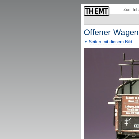
Fußzeile: übergeordnete Seiten und Funktionen.
Zum Inha
Offener Wagen
Seiten mit diesem Bild