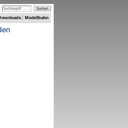
e:
Downloads
Modellbahn
den