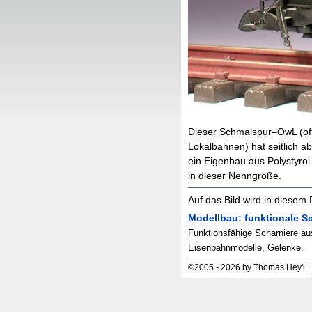
Dieser Schmalspur–
OwL
(of
Lokalbahnen) hat seitlich 
ein Eigenbau aus Polystyrol
in dieser Nenngröße.
Auf das Bild wird in diese
Modellbau: funktionale S
Funktionsfähige Scharniere au
Eisenbahnmodelle, Gelenke.
©
2005
-
2026 by Thomas Hey'l