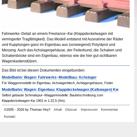
Fahrwerks–
Detail
an einem
Freelance
–
Kw
(Klappdeckelwagen mit
verringerter Tragfähigkeit). Das Modell entstand mit Ausnahme der Räder
und Kupplungen ganz im Eigenbau aus (vorwiegend) Polystyrol und
Messing. Auch das Achslagergehäuse, der Federbund, die Schaken und
Schakenböcke sind ein Eigenbau, ebenso wie die hier gut sichtbaren
Wagenkastenstützen.
Das Bild ist bei diesen Dokumenten eingebunden:
Modellbahn: Wagen: Fahrwerks–Modellbau: Achslager
Für Waggonmodelle im Eigenbau. Achslagerblech, Achlagergehäuse, Feder
Modellbahn: Wagen: Eigenbau: Klappdeckelwagen (Kalkwagen) Kw
Selbst gebaute Schmalspur–Waggonmodelle: Baubeschreibung zum
Klappdeckelwagen Kw 1901 in 1:22,5 (IIm).
©
2005
-
2026 by Thomas Hey'l
Inhalt
Glossar
Impressum
Kommentar
Kontakt