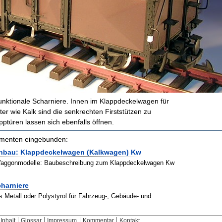
 funktionale Scharniere. Innen im Klappdeckelwagen für
er wie Kalk sind die senkrechten Firststützen zu
pptüren lassen sich ebenfalls öffnen.
kumenten eingebunden:
nbau: Klappdeckelwagen (Kalkwagen) Kw
Waggonmodelle: Baubeschreibung zum Klappdeckelwagen Kw
charniere
s Metall oder Polystyrol für Fahrzeug-, Gebäude- und
Inhalt
Glossar
Impressum
Kommentar
Kontakt