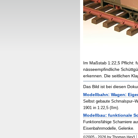
Im Maßstab 1
:
22,5 Pflicht:
nässeempfindliche Schüttgüt
erkennen. Die seitlichen Kla
Das Bild ist bei diesen Do
Modellbahn: Wagen: Eige
Selbst gebaute Schmalspur–
1901 in 1:22,5 (IIm).
Modellbau: funktionale S
Funktionsfähige Scharniere au
Eisenbahnmodelle, Gelenke.
©
2005
-
2026 by Thomas Hey'l