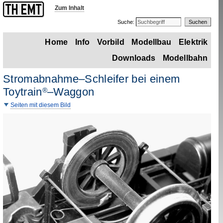
Zum Inhalt
Suche:
Home
Info
Vorbild
Modellbau
Elektrik
Downloads
Modellbahn
Stromabnahme–Schleifer bei einem
Toytrain
–Waggon
®
Seiten mit diesem Bild