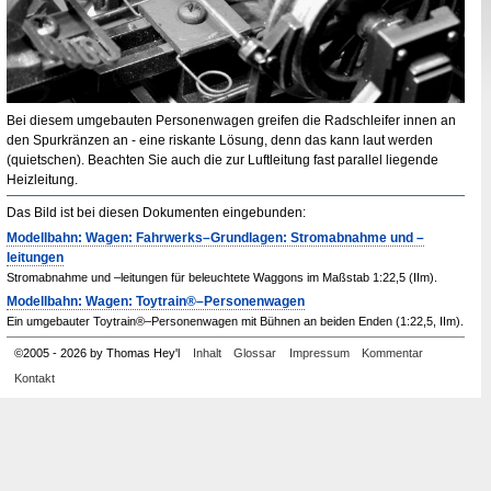
Bei diesem umgebauten Personenwagen greifen die Radschleifer innen an
den Spurkränzen an - eine riskante Lösung, denn das kann laut werden
(quietschen). Beachten Sie auch die zur Luftleitung fast parallel liegende
Heizleitung.
Das Bild ist bei diesen Dokumenten eingebunden:
Modellbahn: Wagen: Fahrwerks–Grundlagen: Stromabnahme und –
leitungen
Stromabnahme und –leitungen für beleuchtete Waggons im Maßstab 1:22,5 (IIm).
Modellbahn: Wagen: Toytrain®–Personenwagen
Ein umgebauter Toytrain®–Personenwagen mit Bühnen an beiden Enden (1:22,5, IIm).
©
2005
-
2026 by Thomas Hey'l
Inhalt
Glossar
Impressum
Kommentar
Kontakt