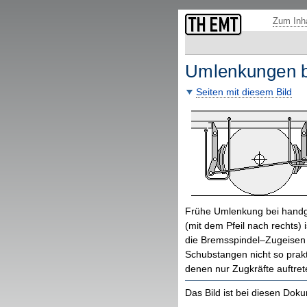
Fußzeile: übergeordnete Seiten und Funktionen.
Zum Inha
Umlenkungen 
Seiten mit diesem Bild
Frühe Umlenkung bei handg
(mit dem Pfeil nach rechts)
die Bremsspindel–Zugeisen 
Schubstangen nicht so prakt
denen nur Zugkräfte auftret
Das Bild ist bei diesen Do