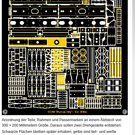
Anordnung der Teile, Rahmen und Passermarken an einem Ätzblech von
300 × 200 Millimetern Größe. Daraus sollen zwei Drehgestelle entstehen.
Schwarze Flächen bleiben später erhaben, gelbe sind tief– und weiße