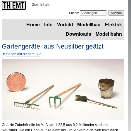
Zum Inhalt
Suche:
Home
Info
Vorbild
Modellbau
Elektrik
Downloads
Modellbahn
Gartengeräte, aus Neusilber geätzt
Seiten mit diesem Bild
Geätzte Zubehörteile im Maßstab 1
:
22,5 aus 0,2 Millimeter starkem
Neusilber. Die ein
Cent
–Münze dient als Größenvergleich. Von links nach