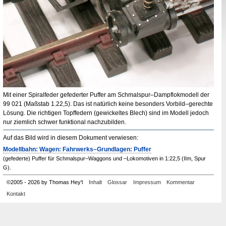
Mit einer Spiralfeder gefederter Puffer am Schmalspur–Dampflokmodell der
99 021 (Maßstab 1
.
22,5). Das ist natürlich keine besonders Vorbild–gerechte
Lösung. Die richtigen Topffedern (gewickeltes Blech) sind im Modell jedoch
nur ziemlich schwer funktional nachzubilden.
Auf das Bild wird in diesem Dokument verwiesen:
Modellbahn: Wagen: Fahrwerks–Grundlagen: Puffer
(gefederte) Puffer für Schmalspur–Waggons und –Lokomotiven in 1:22,5 (IIm, Spur
G).
©
2005
-
2026 by Thomas Hey'l
Inhalt
Glossar
Impressum
Kommentar
Kontakt