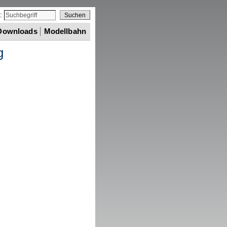
e:
Downloads
Modellbahn
g