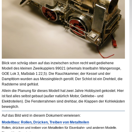
Blick von schräg oben auf das inzwischen schon recht weit gediehene
Modell des kleinen Zweikupplers 99021 (ehemals Inselbahn Wangerooge,
GOE
Lok 3, Maßstab 1
:
22,5). Die Rauchkammer, der Kessel und der
Dampfdom wurden aus Messingblech gerollt. Der Schlot ist ein Drehteil, die
Radsterne sind gefräst.
Allein die Planung für dieses Modell hat zwei Jahre Hobbyzeit gekostet. Hier
ist fast alles selbst gebaut (außer natürlich Motor, Getriebe– und
Elektroteilen). Die Fensterrahmen sind drehbar, die Klappen der Kohlekästen
beweglich.
Auf das Bild wird in diesem Dokument verwiesen:
Modellbau: Rollen, Drücken, Treiben von Metallteilen
Rollen, drücken und treiben von Metallteilen für Eisenbahn- und anderen Modelle.