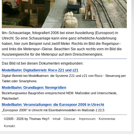
IIm
–Schauanlage, fotografiert 2006 bei einer Ausstellung (
Eurospoor
) in
Utrecht
. So eine Schauanlage kann eine ganz erhebliche Ausdehnung
haben, hier zum Beispiel rund zwölf Meter. Rechts im Bild die Regelspur–
und links die Meterspur–Gleise. Beachten Sie auch rechts vorn im Bild die
Auszweigweiche für die Meterspur auf dem Dreischienengleis.
Das Bild ist bei diesen Dokumenten eingebunden:
Modellbahn: Digitalbetrieb: Roco Z21 und z21
Digital–Betrieb bei Modellbahnen: die Systeme Z21 und z21 von Roco - Steuerung per
Tablet oder Smartphone.
Modellbahn: Grundlagen: Nenngrößen
Beziehungsweise Baugrößen entsprechend NEM. Maßstäbe und Unterschiede,
Platzbedarf.
Modellbahn: Veranstaltungen: die Eurospoor 2006 in Utrecht
„Eurospoor 2006” in Utrecht mit Eisenbahnmodellen im Maßstab 1:22,5
©
2005
-
2026 by Thomas Hey'l
Inhalt
Glossar
Impressum
Kommentar
Kontakt