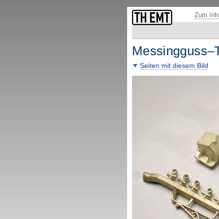
Fußzeile: übergeordnete Seiten und Funktionen.
Zum Inha
Messingguss–T
Seiten mit diesem Bild