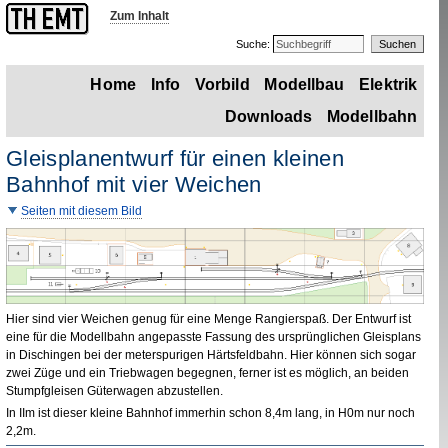
Zum Inhalt
Suche:
Home
Info
Vorbild
Modellbau
Elektrik
Downloads
Modellbahn
Gleisplanentwurf für einen kleinen
Bahnhof mit vier Weichen
Seiten mit diesem Bild
Hier sind vier Weichen genug für eine Menge Rangierspaß. Der Entwurf ist
eine für die Modellbahn angepasste Fassung des ursprünglichen Gleisplans
in Dischingen bei der meterspurigen Härtsfeldbahn. Hier können sich sogar
zwei Züge und ein Triebwagen begegnen, ferner ist es möglich, an beiden
Stumpfgleisen Güterwagen abzustellen.
In
IIm
ist dieser kleine Bahnhof immerhin schon 8,4
m
lang, in
H0m
nur noch
2,2
m
.