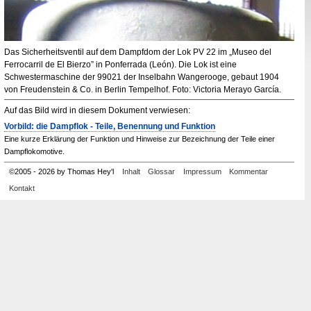
Das Sicherheitsventil auf dem Dampfdom der Lok
PV
22 im „
Museo del
Ferrocarril de El Bierzo
” in
Ponferrada (León)
. Die Lok ist eine
Schwestermaschine der 99021 der Inselbahn Wangerooge, gebaut 1904
von Freudenstein &
Co.
in Berlin Tempelhof. Foto:
Victoria Merayo García
.
Auf das Bild wird in diesem Dokument verwiesen:
Vorbild: die Dampflok - Teile, Benennung und Funktion
Eine kurze Erklärung der Funktion und Hinweise zur Bezeichnung der Teile einer
Dampflokomotive.
©
2005
-
2026 by Thomas Hey'l
Inhalt
Glossar
Impressum
Kommentar
Kontakt