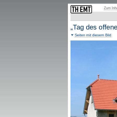
Fußzeile: übergeordnete Seiten und Funktionen.
Zum Inha
„Tag des offen
Seiten mit diesem Bild