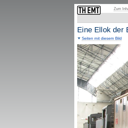
Fußzeile: übergeordnete Seiten und Funktionen.
Zum Inha
Eine Ellok der
Seiten mit diesem Bild