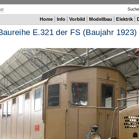
Such
lt
Home
Info
Vorbild
Modellbau
Elektrik
 Baureihe E.321 der
FS
(Baujahr 1923)