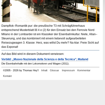
Dampflok–Romantik pur: die preußische
T3
mit Schrägführerhaus
III
entsprechend Musterblatt
4 e (2) für den Einsatz bei den
Ferrovie Nord
Milano
in der Lombardei ist ein Klassiker der Eisenbahnkultur. Niete,
Allan
–
Steuerung, und das kombiniert mit einem liebevoll aufgearbeiteten
Reisezugwagen 3. Klasse: Herz, was willst Du mehr? Na klar: Freie Sicht auf
das Exponat!
Auf das Bild wird in diesem Dokument verwiesen:
Vorbild: „Museo Nazionale della Scienza e della Tecnica”, Mailand
Die Eisenbahnhalle mit den Lokomotiven und Wagen (2011).
©
2005
-
2026 by Thomas Hey'l
Inhalt
Glossar
Impressum
Kommentar
Kontakt