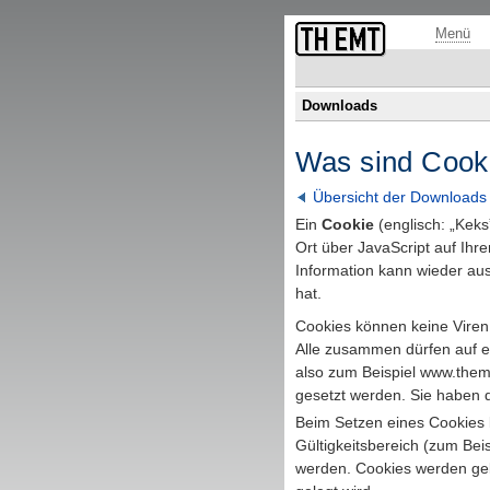
Fußzeile mit Links zu übergeordneten Seiten und Funktionen.
Menü
Downloads
Was sind
Cook
Übersicht der
Downloads
Ein
Cookie
(englisch: „Keks
Ort über
JavaScript
auf Ihr
Information kann wieder aus
hat.
Cookies
können keine Viren 
Alle zusammen dürfen auf 
also zum Beispiel
www.them
gesetzt werden. Sie haben
Beim Setzen eines
Cookies
Gültigkeitsbereich (zum Bei
werden.
Cookies
werden gelö