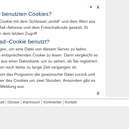
Weiter
Seitenanfang
nach
r benutzten
Cookies
?
unten
Cookie
mit dem Schlüssel „
emtdl
” und dem Wert aus
ail
–Adresse und dem Freischaltcode gesetzt. Er
 dem letzten Zugriff.
ad–Cookie
benutzt?
gen, um eine Datei von diesem
Server
zu laden,
n entsprechenden
Cookie
zu lesen. Dann vergleicht es
 aus einer Datenbank, um zu sehen, ob Sie registriert
tion noch keine zu lange Zeit vergangen ist.
iefert das Programm die gewünschte Datei zurück und
auer des
Cookies
um zwei Stunden. Ansonsten gibt es
–Meldung aus.
Seitenanfang
alt
Glossar
Impressum
Kommentar
Kontakt