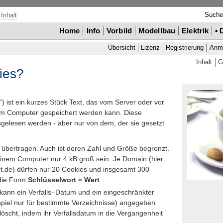
Such
Inhalt
Home
Info
Vorbild
Modellbau
Elektrik
▪
Übersicht
Lizenz
Registrierung
Anm
Inhalt
G
ies
?
”) ist ein kurzes Stück Text, das vom
Server
oder vor
em Computer gespeichert werden kann. Diese
gelesen werden - aber nur von dem, der sie gesetzt
übertragen. Auch ist deren Zahl und Größe begrenzt.
einem
Computer
nur 4
kB
groß sein. Je
Domain
(hier
t.de
) dürfen nur 20
Cookies
und insgesamt 300
 die Form
Schlüsselwort
=
Wert
.
kann ein Verfalls–Datum und ein eingeschränkter
spiel nur für bestimmte Verzeichnisse) angegeben
scht, indem ihr Verfallsdatum in die Vergangenheit