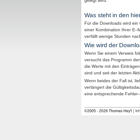
gelegt wird.
Was steht in den hie
Für die
Downloads
wird ein
einer Kombination Ihrer
E–M
verfällt wenige Stunden nach
Wie wird der
Downlo
Wenn Sie einem Verweis fol
versucht das Programm de
die Werte mit den Einträgen
sind und seit der letzten Ak
Wenn beides der Fall ist, l
verlängert die Gültigkeitsd
eine entsprechende Fehler
©
2005
-
2026 Thomas Hey'l
Inh