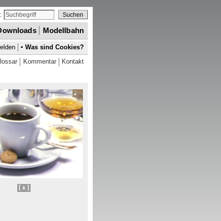
e:
Downloads
Modellbahn
elden
▪
Was sind
Cookies
?
lossar
Kommentar
Kontakt
[ ± ]